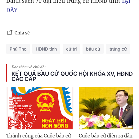
Danh sách 70 đại biểu trúng cử HĐND tỉnh
TẠI
ĐÂY
Chia sẻ
Phú Thọ
HĐND tỉnh
cử tri
bầu cử
trúng cử
Đọc thêm về chủ đề:
KẾT QUẢ BẦU CỬ QUỐC HỘI KHÓA XV, HĐND
CÁC CẤP
Thành công của Cuộc bầu cử
Cuộc bầu cử diễn ra dân c