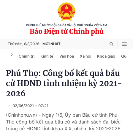
CHÍNH PHỦ NƯỚC CỘNG HÒA XÃ HỘI CHỦ NGHĨA VIỆT NAM
Báo Điện tử Chính phủ
Thứ năm,
6/8/2026
MỚI NHẤT
Chính trị
Kinh tế
Văn hóa
Xã hội
Khoa giáo
Quốc 
Phú Thọ: Công bố kết quả bầu
cử HĐND tỉnh nhiệm kỳ 2021-
2026
02/06/2021
07:21
(Chinhphu.vn) - Ngày 1/6, Ủy ban Bầu cử tỉnh Phú
Thọ công bố kết quả bầu cử và danh sách đại biểu
trúng cử HĐND tỉnh khóa XIX, nhiệm kỳ 2021-2026.