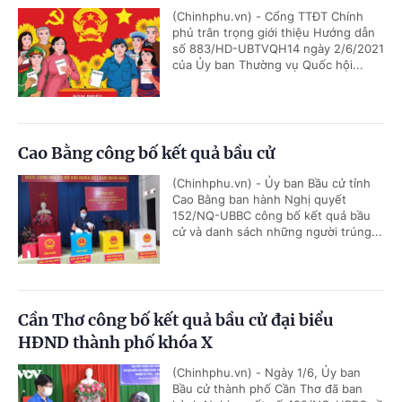
(Chinhphu.vn) - Cổng TTĐT Chính
phủ trân trọng giới thiệu Hướng dẫn
số 883/HD-UBTVQH14 ngày 2/6/2021
của Ủy ban Thường vụ Quốc hội...
Cao Bằng công bố kết quả bầu cử
(Chinhphu.vn) - Ủy ban Bầu cử tỉnh
Cao Bằng ban hành Nghị quyết
152/NQ-UBBC công bố kết quả bầu
cử và danh sách những người trúng...
Cần Thơ công bố kết quả bầu cử đại biểu
HĐND thành phố khóa X
(Chinhphu.vn) - Ngày 1/6, Ủy ban
Bầu cử thành phố Cần Thơ đã ban