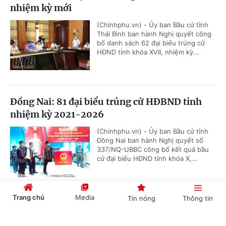
nhiệm kỳ mới
(Chinhphu.vn) - Ủy ban Bầu cử tỉnh
Thái Bình ban hành Nghị quyết công
bố danh sách 62 đại biểu trúng cử
HĐND tỉnh khóa XVII, nhiệm kỳ...
Đồng Nai: 81 đại biểu trúng cử HĐBND tỉnh
nhiệm kỳ 2021-2026
(Chinhphu.vn) - Ủy ban Bầu cử tỉnh
Đồng Nai ban hành Nghị quyết số
337/NQ-UBBC công bố kết quả bầu
cử đại biểu HĐND tỉnh khóa X,...
Trang chủ
Media
Tin nóng
Thông tin
TPHCM: 94 người trúng cử đại biểu HĐND
Thành phố khóa X
Cổng TTĐT Chính phủ
English
中文