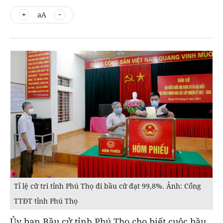
aA
Tỉ lệ cử tri tỉnh Phú Thọ đi bầu cử đạt 99,8%. Ảnh: Cổng
TTĐT tỉnh Phú Thọ
Ủy ban Bầu cử tỉnh Phú Thọ cho biết cuộc bầu