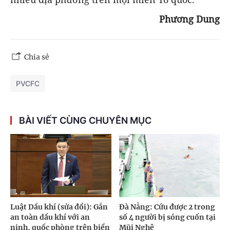
Phương Dung
Chia sẻ
PVCFC
BÀI VIẾT CÙNG CHUYÊN MỤC
Luật Dầu khí (sửa đổi): Gắn
Đà Nẵng: Cứu được 2 trong
an toàn dầu khí với an
số 4 người bị sóng cuốn tại
ninh, quốc phòng trên biển
Mũi Nghê