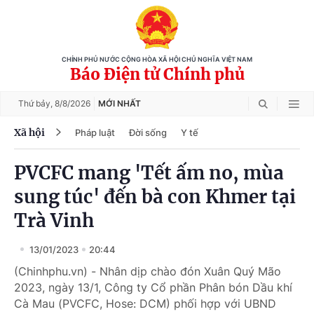
CHÍNH PHỦ NƯỚC CỘNG HÒA XÃ HỘI CHỦ NGHĨA VIỆT NAM
Báo Điện tử Chính phủ
Thứ bảy,
8/8/2026
MỚI NHẤT
Xã hội
Pháp luật
Đời sống
Y tế
PVCFC mang 'Tết ấm no, mùa
sung túc' đến bà con Khmer tại
Trà Vinh
13/01/2023
20:44
(Chinhphu.vn) - Nhân dịp chào đón Xuân Quý Mão
2023, ngày 13/1, Công ty Cổ phần Phân bón Dầu khí
Cà Mau (PVCFC, Hose: DCM) phối hợp với UBND