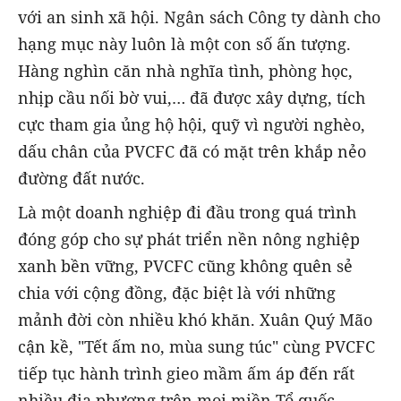
với an sinh xã hội. Ngân sách Công ty dành cho
hạng mục này luôn là một con số ấn tượng.
Hàng nghìn căn nhà nghĩa tình, phòng học,
nhịp cầu nối bờ vui,… đã được xây dựng, tích
cực tham gia ủng hộ hội, quỹ vì người nghèo,
dấu chân của PVCFC đã có mặt trên khắp nẻo
đường đất nước.
Là một doanh nghiệp đi đầu trong quá trình
đóng góp cho sự phát triển nền nông nghiệp
xanh bền vững, PVCFC cũng không quên sẻ
chia với cộng đồng, đặc biệt là với những
mảnh đời còn nhiều khó khăn. Xuân Quý Mão
cận kề, "Tết ấm no, mùa sung túc" cùng PVCFC
tiếp tục hành trình gieo mầm ấm áp đến rất
nhiều địa phương trên mọi miền Tổ quốc.