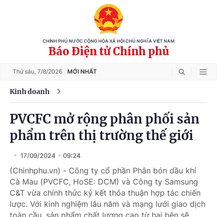
CHÍNH PHỦ NƯỚC CỘNG HÒA XÃ HỘI CHỦ NGHĨA VIỆT NAM
Báo Điện tử Chính phủ
Thứ sáu,
7/8/2026
MỚI NHẤT
Kinh doanh
PVCFC mở rộng phân phối sản
phẩm trên thị trường thế giới
17/09/2024
09:24
(Chinhphu.vn) - Công ty cổ phần Phân bón dầu khí
Cà Mau (PVCFC, HoSE: DCM) và Công ty Samsung
C&T vừa chính thức ký kết thỏa thuận hợp tác chiến
lược. Với kinh nghiệm lâu năm và mạng lưới giao dịch
toàn cầu, sản phẩm chất lượng cao từ hai bên sẽ