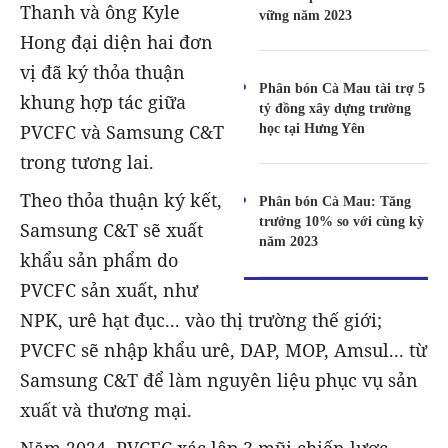
Thanh và ông Kyle
vững năm 2023
Hong đại diện hai đơn
vị đã ký thỏa thuận
Phân bón Cà Mau tài trợ 5
khung hợp tác giữa
tỷ đồng xây dựng trường
học tại Hưng Yên
PVCFC và Samsung C&T
trong tương lai.
Theo thỏa thuận ký kết,
Phân bón Cà Mau: Tăng
trưởng 10% so với cùng kỳ
Samsung C&T sẽ xuất
năm 2023
khẩu sản phẩm do
PVCFC sản xuất, như
NPK, urê hạt đục... vào thị trường thế giới;
PVCFC sẽ nhập khẩu urê, DAP, MOP, Amsul... từ
Samsung C&T để làm nguyên liệu phục vụ sản
xuất và thương mại.