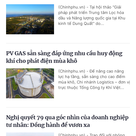
(Chinhphu.vn) - Tại hội thảo "Giải
pháp phát triển Trung tâm Lọc hóa
dầu và Năng lượng quốc gia tại Khu
kinh tế Dung Quất" do...
PV GAS sẵn sàng đáp ứng nhu cầu huy động
khí cho phát điện mùa khô
(Chinhphu.vn) - Để nâng cao năng
lực hạ tầng, sẵn sàng cho cao điểm
mùa khô, Chi nhánh Logistics – đơn vị
trực thuộc Tổng Công ty Khí Việt...
Nghị quyết 79 qua góc nhìn của doanh nghiệp
tư nhân: Đồng hành để vươn xa
(Chinhphu.vn) - Trao đổi với phóng