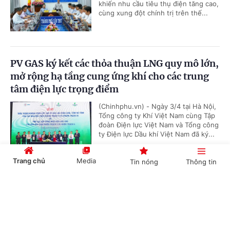
khiến nhu cầu tiêu thụ điện tăng cao,
cùng xung đột chính trị trên thế...
PV GAS ký kết các thỏa thuận LNG quy mô lớn,
mở rộng hạ tầng cung ứng khí cho các trung
tâm điện lực trọng điểm
(Chinhphu.vn) - Ngày 3/4 tại Hà Nội,
Tổng công ty Khí Việt Nam cùng Tập
đoàn Điện lực Việt Nam và Tổng công
ty Điện lực Dầu khí Việt Nam đã ký...
Trang chủ
Media
Tin nóng
Thông tin
'Bón đúng, bón ít' – Triết lý làm nông nghiệp
Cổng TTĐT Chính phủ
English
中文
tử tế của một doanh nghiệp phân bón
(Chinhphu.vn) - Gần 3 thập kỷ gắn
bó với ngành phân bón, ông Phạm