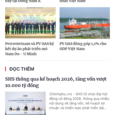
bay tại Đông Nam Á
nhất Việt Nam
Petrovietnam và PV GAS ký
PV GAS đóng góp 1,1% cho
kết dự án phát triển mỏ
GDP Việt Nam
Nam Du - U Minh
ĐỌC THÊM
SHS thông qua kế hoạch 2026, tăng vốn vượt
10.000 tỷ đồng
(Chinhphu.vn) - SHS tổ chức Đại hội
đồng cổ đông 2026, thông qua nhiều
nội dung về tăng vốn, kế hoạch lợi
nhuận và chiến lược phát triển dài...