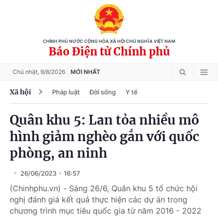
CHÍNH PHỦ NƯỚC CỘNG HÒA XÃ HỘI CHỦ NGHĨA VIỆT NAM
Báo Điện tử Chính phủ
Chủ nhật,
9/8/2026
MỚI NHẤT
Xã hội
Pháp luật
Đời sống
Y tế
Quân khu 5: Lan tỏa nhiều mô
hình giảm nghèo gắn với quốc
phòng, an ninh
26/06/2023
16:57
(Chinhphu.vn) - Sáng 26/6, Quân khu 5 tổ chức hội
nghị đánh giá kết quả thực hiện các dự án trong
chương trình mục tiêu quốc gia từ năm 2016 - 2022