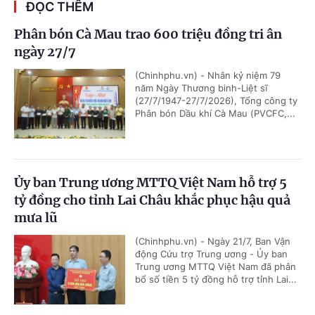
ĐỌC THÊM
Phân bón Cà Mau trao 600 triệu đồng tri ân
ngày 27/7
(Chinhphu.vn) - Nhân kỷ niệm 79
năm Ngày Thương binh-Liệt sĩ
(27/7/1947-27/7/2026), Tổng công ty
Phân bón Dầu khí Cà Mau (PVCFC,...
Ủy ban Trung ương MTTQ Việt Nam hỗ trợ 5
tỷ đồng cho tỉnh Lai Châu khắc phục hậu quả
mưa lũ
(Chinhphu.vn) - Ngày 21/7, Ban Vận
động Cứu trợ Trung ương - Ủy ban
Trung ương MTTQ Việt Nam đã phân
bổ số tiền 5 tỷ đồng hỗ trợ tỉnh Lai...