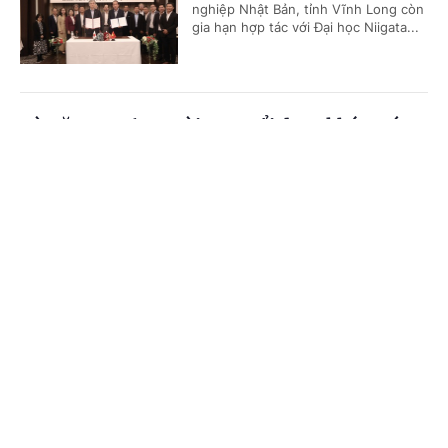
nghiệp Nhật Bản, tỉnh Vĩnh Long còn
gia hạn hợp tác với Đại học Niigata...
Từ năm 2026, người cao tuổi được khám sức
khỏe định kỳ miễn phí ít nhất mỗi năm 1 lần
Cổng TTĐT Chính phủ
English
中文
(Chinhphu.vn) - Đây là quy định mới
vừa được nêu tại Quyết định số
Trang chủ
Media
Tin nóng
Thông tin
1116/QĐ-TTg của Thủ tướng Chính
phủ.
Chuyên mục
Số hóa dữ liệu đấu giá tài sản để tăng minh
CHÍNH TRỊ
KINH TẾ
bạch thị trường
VĂN HÓA
XÃ HỘI
(Chinhphu.vn) - Nền tảng số hóa tài
sản đấu giá được xây dựng nhằm
KHOA GIÁO
QUỐC TẾ
chuẩn hóa dữ liệu, tăng minh bạch và