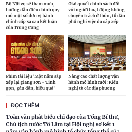
Bộ Nội vụ sẽ tham mưu,
Giải quyết chính sách đối
hướng dẫn điều chỉnh quy
với người hoạt động không
mô một số đơn vị hành
chuyên trách ở thôn, tổ dân
chính cấp xã sau kết luận
phố nghỉ việc do sắp xếp
của Trung ương
Phim tài liệu 'Một năm sắp
Nâng cao chất lượng vận
xếp lại giang sơn - Tinh
hành mô hình mới: Kiến
gọn, gần dân, hiệu quả'
nghị từ các địa phương
ĐỌC THÊM
Toàn văn phát biểu chỉ đạo của Tổng Bí thư,
Chủ tịch nước Tô Lâm tại Hội nghị sơ kết 1
năm vận hành mô hình tổ chức tổng thể của