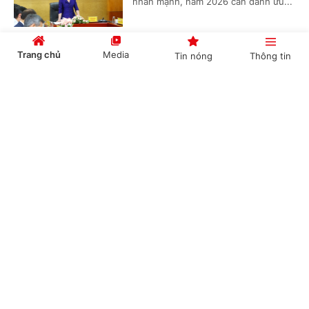
nhấn mạnh, năm 2026 cần dành ưu...
Trang chủ
Media
Tin nóng
Thông tin
Phó Thủ tướng Phạm Thị Thanh Trà: Không
nhất thiết xã nào cũng cần lập thêm phòng
Cổng TTĐT Chính phủ
English
中文
chuyên môn
(Chinhphu.vn) - Kiểm tra việc vận
hành mô hình chính quyền địa
phương 2 cấp tại Điện Biên, Phó Thủ
tướng Phạm Thị Thanh Trà nhấn...
Chuyên mục
CHÍNH TRỊ
KINH TẾ
Nghiên cứu chế độ, chính sách đối với người
hoạt động không chuyên trách ở thôn, tổ dân
VĂN HÓA
XÃ HỘI
phố
KHOA GIÁO
QUỐC TẾ
(Chinhphu.vn) - Tiếp xúc cử tri, Bí thư
Trung ương Đảng, Phó Thủ tướng
GÓP Ý HIẾN KẾ