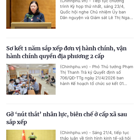
(Chinhphu.vn) - Tiếp tục chương
trình Kỳ họp thứ nhất, sáng 23/4,
Quốc hội nghe Chủ nhiệm Ủy ban
Dân nguyện và Giám sát Lê Thị Nga...
Sơ kết 1 năm sắp xếp đơn vị hành chính, vận
hành chính quyền địa phương 2 cấp
(Chinhphu.vn) - Phó Thủ tướng Phạm
Thị Thanh Trà ký Quyết định số
706/QĐ-TTg ngày 21/4/2026 ban
hành Kế hoạch tổ chức sơ kết 01...
Gỡ ‘nút thắt’ nhân lực, biên chế ở cấp xã sau
sắp xếp
(Chinhphu.vn) - Sáng 21/4, tiếp tục
thảo luận về tình hình kinh tế-xã hội