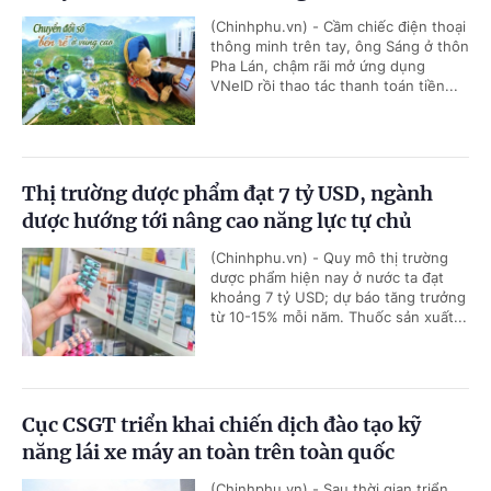
(Chinhphu.vn) - Cầm chiếc điện thoại
thông minh trên tay, ông Sáng ở thôn
Pha Lán, chậm rãi mở ứng dụng
VNeID rồi thao tác thanh toán tiền...
Thị trường dược phẩm đạt 7 tỷ USD, ngành
dược hướng tới nâng cao năng lực tự chủ
(Chinhphu.vn) - Quy mô thị trường
dược phẩm hiện nay ở nước ta đạt
khoảng 7 tỷ USD; dự báo tăng trưởng
từ 10-15% mỗi năm. Thuốc sản xuất...
Cục CSGT triển khai chiến dịch đào tạo kỹ
năng lái xe máy an toàn trên toàn quốc
(Chinhphu.vn) - Sau thời gian triển