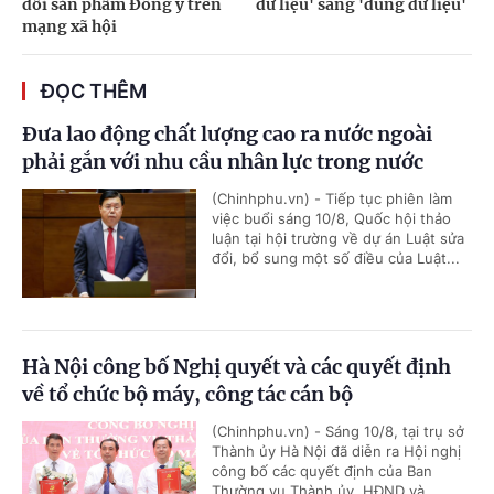
dối sản phẩm Đông y trên
dữ liệu' sang 'dùng dữ liệu'
mạng xã hội
ĐỌC THÊM
Đưa lao động chất lượng cao ra nước ngoài
phải gắn với nhu cầu nhân lực trong nước
(Chinhphu.vn) - Tiếp tục phiên làm
việc buổi sáng 10/8, Quốc hội thảo
luận tại hội trường về dự án Luật sửa
đổi, bổ sung một số điều của Luật...
Hà Nội công bố Nghị quyết và các quyết định
về tổ chức bộ máy, công tác cán bộ
(Chinhphu.vn) - Sáng 10/8, tại trụ sở
Thành ủy Hà Nội đã diễn ra Hội nghị
công bố các quyết định của Ban
Thường vụ Thành ủy, HĐND và...