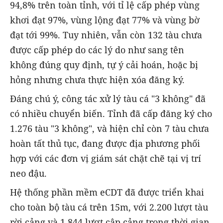
94,8% trên toàn tỉnh, với tỉ lệ cấp phép vùng
khơi đạt 97%, vùng lộng đạt 77% và vùng bờ
đạt tới 99%. Tuy nhiên, vẫn còn 132 tàu chưa
được cấp phép do các lý do như sang tên
không đúng quy định, tự ý cải hoán, hoặc bị
hỏng nhưng chưa thực hiện xóa đăng ký.
Đáng chú ý, công tác xử lý tàu cá "3 không" đã
có nhiều chuyển biến. Tỉnh đã cấp đăng ký cho
1.276 tàu "3 không", và hiện chỉ còn 7 tàu chưa
hoàn tất thủ tục, đang được địa phương phối
hợp với các đơn vị giám sát chặt chẽ tại vị trí
neo đậu.
Hệ thống phần mềm eCDT đã được triển khai
cho toàn bộ tàu cá trên 15m, với 2.200 lượt tàu
rời cảng và 1.844 lượt cập cảng trong thời gian