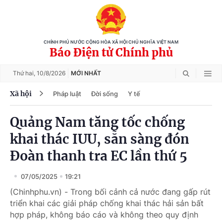
CHÍNH PHỦ NƯỚC CỘNG HÒA XÃ HỘI CHỦ NGHĨA VIỆT NAM
Báo Điện tử Chính phủ
Thứ hai,
10/8/2026
MỚI NHẤT
Xã hội
Pháp luật
Đời sống
Y tế
Quảng Nam tăng tốc chống
khai thác IUU, sẵn sàng đón
Đoàn thanh tra EC lần thứ 5
07/05/2025
19:21
(Chinhphu.vn) - Trong bối cảnh cả nước đang gấp rút
triển khai các giải pháp chống khai thác hải sản bất
hợp pháp, không báo cáo và không theo quy định