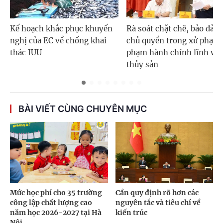
Kế hoạch khắc phục khuyến
Rà soát chặt chẽ, bảo đảm
nghị của EC về chống khai
chủ quyền trong xử phạt v
thác IUU
phạm hành chính lĩnh vự
thủy sản
BÀI VIẾT CÙNG CHUYÊN MỤC
Mức học phí cho 35 trường
Cần quy định rõ hơn các
công lập chất lượng cao
nguyên tắc và tiêu chí về
năm học 2026-2027 tại Hà
kiến trúc
Nội