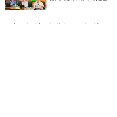
đã thảo luận tại tổ về một số dự án...
Dự án Luật Phát triển đô thị mang ý nghĩa
chiến lược và mang tính đột phá về thể chế
Cổng TTĐT Chính phủ
English
中文
(Chinhphu.vn) - Sáng ngày 7/8, tiếp
tục chương trình thảo luận tại tổ
Trang chủ
Media
Tin nóng
Thông tin
trong khuôn khổ Kỳ họp không
thường lệ lần thứ nhất, Quốc hội...
Chuyên mục
Sức ép tiến độ và yêu cầu chất lượng cho Nghị
CHÍNH TRỊ
KINH TẾ
định hướng dẫn Luật Tín ngưỡng, tôn giáo
VĂN HÓA
XÃ HỘI
(Chinhphu.vn) - “Xây dựng luật đã
phức tạp, làm Nghị định hướng dẫn
KHOA GIÁO
QUỐC TẾ
thi hành còn đòi hỏi cao hơn. Luật chỉ
mang tính chất khung, còn Nghị...
GÓP Ý HIẾN KẾ