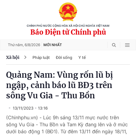
CHÍNH PHỦ NƯỚC CỘNG HÒA XÃ HỘI CHỦ NGHĨA VIỆT NAM
Báo Điện tử Chính phủ
Thứ năm,
6/8/2026
MỚI NHẤT
Xã hội
Pháp luật
Đời sống
Y tế
Quảng Nam: Vùng rốn lũ bị
ngập, cảnh báo lũ BĐ3 trên
sông Vu Gia - Thu Bồn
13/11/2023
13:16
(Chinhphu.vn) - Lúc 9h sáng 13/11 mực nước trên
sông Vu Gia - Thu Bồn và Tam Kỳ đang lên và ở mức
dưới báo động 1 (BĐ1). Từ đêm 13/11 đến ngày 18/11,