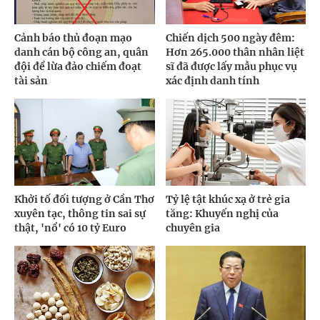
Cảnh báo thủ đoạn mạo
Chiến dịch 500 ngày đêm:
danh cán bộ công an, quân
Hơn 265.000 thân nhân liệt
đội để lừa đảo chiếm đoạt
sĩ đã được lấy mẫu phục vụ
tài sản
xác định danh tính
Khởi tố đối tượng ở Cần Thơ
Tỷ lệ tật khúc xạ ở trẻ gia
xuyên tạc, thông tin sai sự
tăng: Khuyến nghị của
thật, 'nổ' có 10 tỷ Euro
chuyên gia