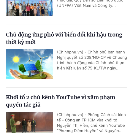
thực địa, Quỹ Dân số Liên hợp quốc
(UNFPA) Việt Nam và Công ty...
Chủ động ứng phó với biến đổi khí hậu trong
thời kỳ mới
(Chinhphu.vn) - Chính phủ ban hành
Nghị quyết số 208/NQ-CP về Chương
trình hành động của Chính phủ thực
hiện Kết luận số 75-KL/TW ngày...
Khởi tố 2 chủ kênh YouTube vì xâm phạm
quyền tác giả
(Chinhphu.vn) - Phòng Cảnh sát kinh
tế - Công an TPHCM vừa khởi tố
Nguyễn Thị Hiền, chủ kênh YouTube
"Phương Diễm Huyền" và Nguyễn...