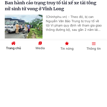
Ban hành cáo trạng truy tố tài xế xe tải tông
nữ sinh tử vong ở Vĩnh Long
(Chinhphu.vn) - Theo đó, bị can
Nguyễn Văn Bảo Trung bị truy tố về
tội Vi phạm quy định về tham gia giao
thông đường bộ, sau gần 2 năm lái...
Trang chủ
Media
Tin nóng
Thông tin
Tạo cơ sở pháp lý rõ ràng, thống nhất và thuận
lợi cho công tác hòa giải ở cơ sở
Cổng TTĐT Chính phủ
English
中文
(Chinhphu.vn) - Tại phiên họp toàn
thể sáng nay (5/8), Quốc hội khóa
XVI nghe báo cáo về dự án Luật Hòa
giải ở cơ sở (sửa đổi).
Chuyên mục
Cứu nạn thành công 30 ngư dân của tàu cá bị
CHÍNH TRỊ
KINH TẾ