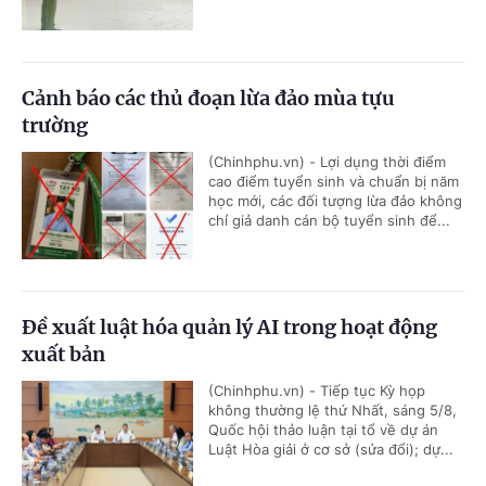
Cảnh báo các thủ đoạn lừa đảo mùa tựu
trường
(Chinhphu.vn) - Lợi dụng thời điểm
cao điểm tuyển sinh và chuẩn bị năm
học mới, các đối tượng lừa đảo không
chỉ giả danh cán bộ tuyển sinh để...
Đề xuất luật hóa quản lý AI trong hoạt động
xuất bản
(Chinhphu.vn) - Tiếp tục Kỳ họp
không thường lệ thứ Nhất, sáng 5/8,
Quốc hội thảo luận tại tổ về dự án
Luật Hòa giải ở cơ sở (sửa đổi); dự...