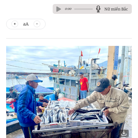
Nữ miền Bắc
0:00
aA