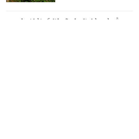
Quy tập 6 hài cốt liệt sĩ trên địa bàn Đà Nẵng
và Gia Lai
Cổng TTĐT Chính phủ
English
中文
(Chinhphu.vn) - Từ những thông tin
do nhân chứng và người dân cung
Trang chủ
Media
Tin nóng
Thông tin
cấp, lực lượng tìm kiếm, quy tập hài
cốt liệt sĩ của Đà Nẵng và Gia Lai đã...
Chuyên mục
Chuyển tư duy ban phát thông tin sang hỗ trợ
CHÍNH TRỊ
KINH TẾ
người dân tự bảo vệ bằng pháp luật
VĂN HÓA
XÃ HỘI
(Chinhphu.vn) - Phát biểu tại tổ về
dự án Luật Phổ biến, giáo dục pháp
KHOA GIÁO
QUỐC TẾ
luật (sửa đổi) sáng 4/8, Chủ tịch
Quốc hội Trần Thanh Mẫn nhấn...
GÓP Ý HIẾN KẾ