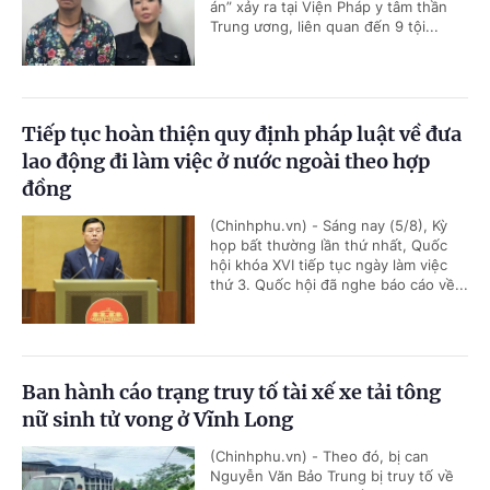
án” xảy ra tại Viện Pháp y tâm thần
Trung ương, liên quan đến 9 tội...
Tiếp tục hoàn thiện quy định pháp luật về đưa
lao động đi làm việc ở nước ngoài theo hợp
đồng
(Chinhphu.vn) - Sáng nay (5/8), Kỳ
họp bất thường lần thứ nhất, Quốc
hội khóa XVI tiếp tục ngày làm việc
thứ 3. Quốc hội đã nghe báo cáo về...
Ban hành cáo trạng truy tố tài xế xe tải tông
nữ sinh tử vong ở Vĩnh Long
(Chinhphu.vn) - Theo đó, bị can
Nguyễn Văn Bảo Trung bị truy tố về