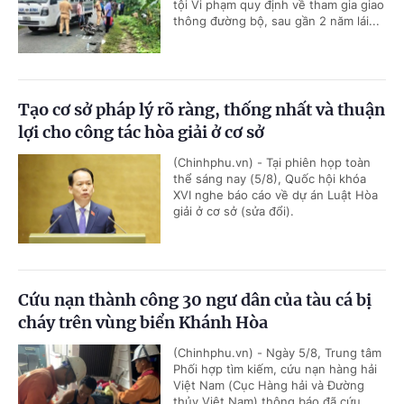
tội Vi phạm quy định về tham gia giao
thông đường bộ, sau gần 2 năm lái...
Tạo cơ sở pháp lý rõ ràng, thống nhất và thuận
lợi cho công tác hòa giải ở cơ sở
(Chinhphu.vn) - Tại phiên họp toàn
thể sáng nay (5/8), Quốc hội khóa
XVI nghe báo cáo về dự án Luật Hòa
giải ở cơ sở (sửa đổi).
Cứu nạn thành công 30 ngư dân của tàu cá bị
cháy trên vùng biển Khánh Hòa
(Chinhphu.vn) - Ngày 5/8, Trung tâm
Phối hợp tìm kiếm, cứu nạn hàng hải
Việt Nam (Cục Hàng hải và Đường
thủy Việt Nam) thông báo đã cứu...