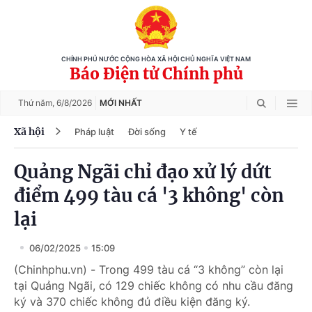
CHÍNH PHỦ NƯỚC CỘNG HÒA XÃ HỘI CHỦ NGHĨA VIỆT NAM
Báo Điện tử Chính phủ
Thứ năm,
6/8/2026
MỚI NHẤT
Xã hội
Pháp luật
Đời sống
Y tế
Quảng Ngãi chỉ đạo xử lý dứt
điểm 499 tàu cá '3 không' còn
lại
06/02/2025
15:09
(Chinhphu.vn) - Trong 499 tàu cá “3 không” còn lại
tại Quảng Ngãi, có 129 chiếc không có nhu cầu đăng
ký và 370 chiếc không đủ điều kiện đăng ký.