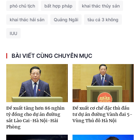
phó chủ tịch
bất hợp pháp
khai thác thủy sản
khai thác hải sản
Quảng Ngãi
tàu cá 3 không
IUU
BÀI VIẾT CÙNG CHUYÊN MỤC
Đề xuất tăng hơn 86 nghìn
Đề xuất cơ chế đặc thù đầu
tỷ đồng cho dự án đường
tư dự án đường Vành đai 5-
sắt Lào Cai-Hà Nội-Hải
Vùng Thủ đô Hà Nội
Phòng