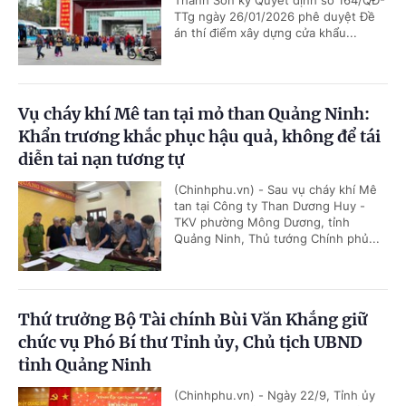
Thanh Sơn ký Quyết định số 164/QĐ-
TTg ngày 26/01/2026 phê duyệt Đề
án thí điểm xây dựng cửa khẩu...
Vụ cháy khí Mê tan tại mỏ than Quảng Ninh:
Khẩn trương khắc phục hậu quả, không để tái
diễn tai nạn tương tự
(Chinhphu.vn) - Sau vụ cháy khí Mê
tan tại Công ty Than Dương Huy -
TKV phường Mông Dương, tỉnh
Quảng Ninh, Thủ tướng Chính phủ...
Thứ trưởng Bộ Tài chính Bùi Văn Khắng giữ
chức vụ Phó Bí thư Tỉnh ủy, Chủ tịch UBND
tỉnh Quảng Ninh
(Chinhphu.vn) - Ngày 22/9, Tỉnh ủy