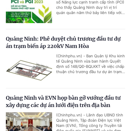
số Năng lực cạnh tranh cấp tỉnh (PCI)
cho thấy Quảng Ninh duy trì vị trí
quán quân năm thứ bảy liên tiếp với...
Quảng Ninh: Phê duyệt chủ trương đầu tư dự
án trạm biến áp 220kV Nam Hòa
(Chinhphu.vn) - Ban Quản lý Khu kinh
tế Quảng Ninh vừa ban hành Quyết
định số 148/QĐ-BQLKKT về việc chấp
thuận chủ trương đầu tư dự án trạm...
Quảng Ninh và EVN họp bàn gỡ vướng đầu tư
xây dựng các dự án lưới điện trên địa bàn
(Chinhphu.vn) - Lãnh đạo UBND tỉnh
Quảng Ninh, Tập đoàn Điện lực Việt
Nam (EVN), Tổng công ty Truyền tải
điện quốc gia (EVNNPT) và các đơn...