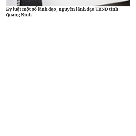
Kỷ luật một số lãnh đạo, nguyên lãnh đạo UBND tỉnh
Quảng Ninh
Chỉ đạo, quyết định của Chính phủ - Thủ tướng Chính phủ
-
3 năm trước
Cổng TTĐT Chính phủ
English
中文
Trang chủ
Media
Tin nóng
Thông tin
Chuyên mục
CHÍNH TRỊ
KINH TẾ
VĂN HÓA
XÃ HỘI
Quảng Ninh tăng cường phòng, chống buôn lậu, gian lận
KHOA GIÁO
QUỐC TẾ
thương mại
Chỉ đạo, quyết định của Chính phủ - Thủ tướng Chính phủ
GÓP Ý HIẾN KẾ
-
3 năm trước