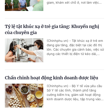
giam, khám xét chỗ ở, nơi làm việc...
Tỷ lệ tật khúc xạ ở trẻ gia tăng: Khuyến nghị
của chuyên gia
(Chinhphu.vn) - Tật khúc xạ ở trẻ em
đang gia tăng, đặc biệt tại các đô thị
lớn. Các chuyên gia cảnh báo, việc sử
dụng các thiết bị điện tử kéo dài,...
Chấn chỉnh hoạt động kinh doanh dược liệu
(Chinhphu.vn) - Bộ Y tế vừa yêu cầu
Sở Y tế các tỉnh, thành phố tăng
cường kiểm tra, giám sát hoạt động
kinh doanh dược liệu, tập trung vào...