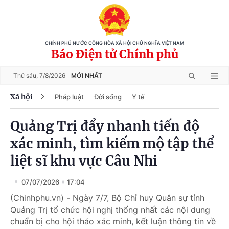
CHÍNH PHỦ NƯỚC CỘNG HÒA XÃ HỘI CHỦ NGHĨA VIỆT NAM
Báo Điện tử Chính phủ
Thứ sáu,
7/8/2026
MỚI NHẤT
Xã hội
Pháp luật
Đời sống
Y tế
Quảng Trị đẩy nhanh tiến độ
xác minh, tìm kiếm mộ tập thể
liệt sĩ khu vực Câu Nhi
07/07/2026
17:04
(Chinhphu.vn) - Ngày 7/7, Bộ Chỉ huy Quân sự tỉnh
Quảng Trị tổ chức hội nghị thống nhất các nội dung
chuẩn bị cho hội thảo xác minh, kết luận thông tin về