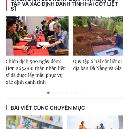
TẬP VÀ XÁC ĐỊNH DANH TÍNH HÀI CỐT LIỆT
SĨ
Chiến dịch 500 ngày đêm:
Quy tập 6 hài cốt liệt sĩ tr
Hơn 265.000 thân nhân liệt
địa bàn Đà Nẵng và Gia La
sĩ đã được lấy mẫu phục vụ
xác định danh tính
BÀI VIẾT CÙNG CHUYÊN MỤC