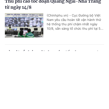
Thu phí cao tốc đoạn Quảng Ngãi-Nha Trang
từ ngày 14/8
(Chinhphu.vn) - Cục Đường bộ Việt
Nam yêu cầu hoàn tất vận hành thử
hệ thống thu phí chậm nhất ngày
10/8, sẵn sàng tổ chức thu phí tại 5...
Hà Nội tổ chức Hội chợ Xúc tiến thương mại
nông nghiệp, sản phẩm OCOP 2026
Cổng TTĐT Chính phủ
English
中文
(Chinhphu.vn) - Nhằm đẩy mạnh
quảng bá, kết nối tiêu thụ nông sản,
Trang chủ
Media
Tin nóng
Thông tin
sản phẩm OCOP của Thủ đô, Sở
Nông nghiệp và Môi trường Hà Nội...
Chuyên mục
Thí điểm hỗ trợ sức khỏe sinh sản ngoài giờ
CHÍNH TRỊ
KINH TẾ