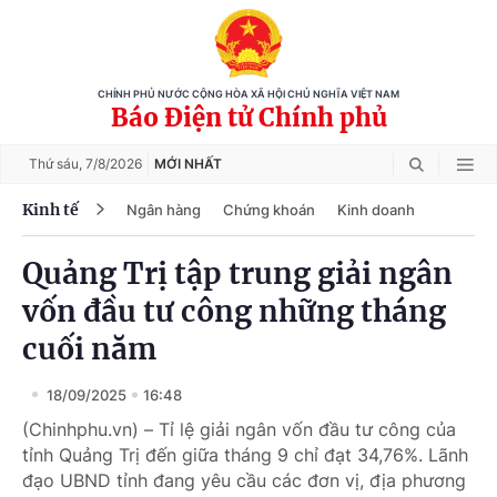
CHÍNH PHỦ NƯỚC CỘNG HÒA XÃ HỘI CHỦ NGHĨA VIỆT NAM
Báo Điện tử Chính phủ
Thứ sáu,
7/8/2026
MỚI NHẤT
Kinh tế
Ngân hàng
Chứng khoán
Kinh doanh
Quảng Trị tập trung giải ngân
vốn đầu tư công những tháng
cuối năm
18/09/2025
16:48
(Chinhphu.vn) – Tỉ lệ giải ngân vốn đầu tư công của
tỉnh Quảng Trị đến giữa tháng 9 chỉ đạt 34,76%. Lãnh
đạo UBND tỉnh đang yêu cầu các đơn vị, địa phương