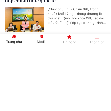
hợp chuẩn mực quốc tế
(Chinhphu.vn) - Chiều 6/8, trong
khuôn khổ kỳ họp không thường lệ
thứ nhất, Quốc hội khóa XVI, các đại
biểu Quốc hội tiếp tục chương trình...
Trang chủ
Media
Tin nóng
Thông tin
Tiêu chí phân loại doanh nghiệp để thực hiện
cơ cấu lại vốn nhà nước tại doanh nghiệp
Cổng TTĐT Chính phủ
English
中文
(Chinhphu.vn) - Phó Thủ tướng Chính
phủ Nguyễn Văn Thắng ký Quyết
định số 40/2026/QĐ-TTg ngày
05/8/2026 của Thủ tướng Chính...
Chuyên mục
Thanh toán QR Việt Nam - Trung Quốc mở
CHÍNH TRỊ
KINH TẾ
rộng, thúc đẩy du lịch và thương mại số