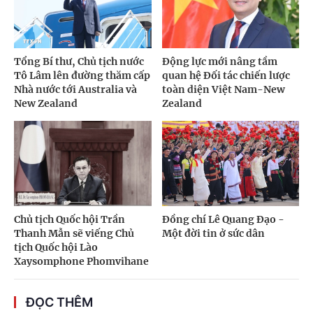
Tổng Bí thư, Chủ tịch nước
Động lực mới nâng tầm
Tô Lâm lên đường thăm cấp
quan hệ Đối tác chiến lược
Nhà nước tới Australia và
toàn diện Việt Nam-New
New Zealand
Zealand
Chủ tịch Quốc hội Trần
Đồng chí Lê Quang Đạo -
Thanh Mẫn sẽ viếng Chủ
Một đời tin ở sức dân
tịch Quốc hội Lào
Xaysomphone Phomvihane
ĐỌC THÊM