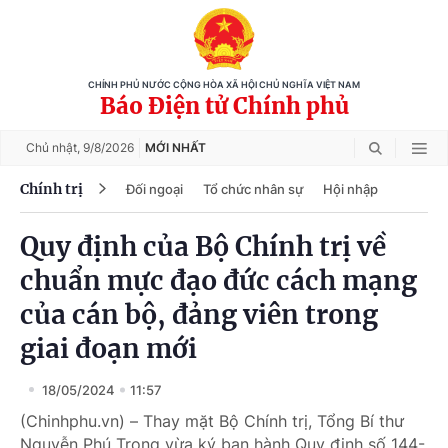
CHÍNH PHỦ NƯỚC CỘNG HÒA XÃ HỘI CHỦ NGHĨA VIỆT NAM
Báo Điện tử Chính phủ
Chủ nhật,
9/8/2026
MỚI NHẤT
Chính trị
Đối ngoại
Tổ chức nhân sự
Hội nhập
Quy định của Bộ Chính trị về
chuẩn mực đạo đức cách mạng
của cán bộ, đảng viên trong
giai đoạn mới
18/05/2024
11:57
(Chinhphu.vn) – Thay mặt Bộ Chính trị, Tổng Bí thư
Nguyễn Phú Trọng vừa ký ban hành Quy định số 144-