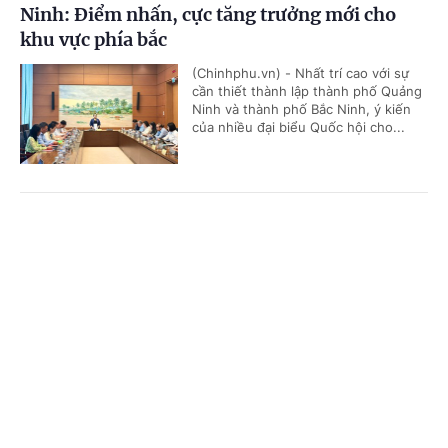
Ninh: Điểm nhấn, cực tăng trưởng mới cho
khu vực phía bắc
(Chinhphu.vn) - Nhất trí cao với sự
cần thiết thành lập thành phố Quảng
Ninh và thành phố Bắc Ninh, ý kiến
của nhiều đại biểu Quốc hội cho...
Tổng Bí thư, Chủ tịch nước Tô Lâm sắp thăm
Cổng TTĐT Chính phủ
English
中文
cấp Nhà nước tới Australia và New Zealand
Trang chủ
Media
Tin nóng
Thông tin
(Chinhphu.vn) - Nhận lời mời của
Toàn quyền Australia Sam Mostyn và
Toàn quyền New Zealand Cindy Kiro,
Tổng Bí thư Ban Chấp hành Trung...
Chuyên mục
CHÍNH TRỊ
KINH TẾ
Tạo tiền đề quan trọng cho Quảng Ninh và Bắc