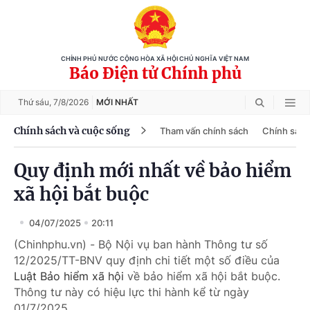
CHÍNH PHỦ NƯỚC CỘNG HÒA XÃ HỘI CHỦ NGHĨA VIỆT NAM
Báo Điện tử Chính phủ
Thứ sáu,
7/8/2026
MỚI NHẤT
Chính sách và cuộc sống
Tham vấn chính sách
Chính sách
Quy định mới nhất về bảo hiểm
xã hội bắt buộc
04/07/2025
20:11
(Chinhphu.vn) - Bộ Nội vụ ban hành Thông tư số
12/2025/TT-BNV quy định chi tiết một số điều của
Luật Bảo hiểm xã hội
về bảo hiểm xã hội bắt buộc.
Thông tư này có hiệu lực thi hành kể từ ngày
01/7/2025.