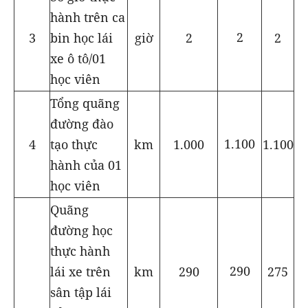
hành trên ca
2
2
giờ
2
3
bin học lái
xe ô tô/01
học viên
Tổng quãng
đường đào
1.100
1.000
km
1.100
4
tạo thực
hành của 01
học viên
Quãng
đường học
thực hành
290
290
km
275
lái xe trên
sân tập lái