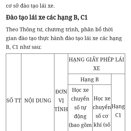
cơ sở đào tạo lái xe.
Đào tạo lái xe các hạng B, C1
Theo Thông tư, chương trình, phân bổ thời
gian đào tạo thực hành đào tạo lái xe các hạng
B, C1 như sau:
HẠNG GIẤY PHÉP LÁI
XE
Hạng B
Học xe
ĐƠN
Học xe
chuyển
VỊ
SỐ TT
NỘI DUNG
Hạng
chuyển
số tự
TÍNH
C1
số cơ
động
khí (số
(bao gồm