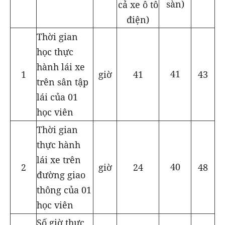
sàn)
cả xe ô tô
điện)
Thời gian
học thực
hành lái xe
41
41
giờ
43
1
trên sân tập
lái của 01
học viên
Thời gian
thực hành
lái xe trên
40
24
giờ
48
2
đường giao
thông của 01
học viên
Số giờ thực