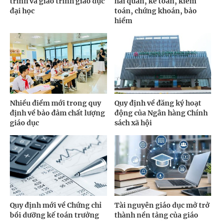
trình và giáo trình giáo dục
hải quan, kế toán, kiểm
đại học
toán, chứng khoán, bảo
hiểm
Nhiều điểm mới trong quy
Quy định về đăng ký hoạt
định về bảo đảm chất lượng
động của Ngân hàng Chính
giáo dục
sách xã hội
Quy định mới về Chứng chỉ
Tài nguyên giáo dục mở trở
bồi dưỡng kế toán trưởng
thành nền tảng của giáo