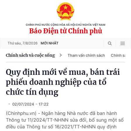
CHÍNH PHỦ NƯỚC CỘNG HÒA XÃ HỘI CHỦ NGHĨA VIỆT NAM
Báo Điện tử Chính phủ
Thứ sáu,
7/8/2026
MỚI NHẤT
Chính sách và cuộc sống
Tham vấn chính sách
Chính sách
Quy định mới về mua, bán trái
phiếu doanh nghiệp của tổ
chức tín dụng
02/07/2024
17:22
(Chinhphu.vn) - Ngân hàng Nhà nước đã ban hành
Thông tư 11/2024/TT-NHNN sửa đổi, bổ sung một số
điều của Thông tư số 16/2021/TT-NHNN quy định