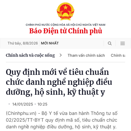
CHÍNH PHỦ NƯỚC CỘNG HÒA XÃ HỘI CHỦ NGHĨA VIỆT NAM
Báo Điện tử Chính phủ
Thứ bảy,
8/8/2026
MỚI NHẤT
Chính sách và cuộc sống
Tham vấn chính sách
Chính sách
Quy định mới về tiêu chuẩn
chức danh nghề nghiệp điều
dưỡng, hộ sinh, kỹ thuật y
14/01/2025
10:25
(Chinhphu.vn) - Bộ Y tế vừa ban hành Thông tư số
02/2025/TT-BYT quy định mã số, tiêu chuẩn chức
danh nghề nghiệp điều dưỡng, hộ sinh, kỹ thuật y.