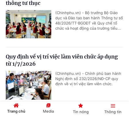
thông tư thục
(Chinhphu.vn) - Bộ trưởng Bộ Giáo
dục và Đào tạo ban hành Thông tư số
48/2026/TT-BGDĐT về Quy chế tổ
chức và hoạt động của trường tiểu...
Quy định về vị trí việc làm viên chức áp dụng
từ 1/7/2026
(Chinhphu.vn) - Chính phủ ban hành
Nghị định số 232/2026/NĐ-CP quy
định về vị trí việc làm viên chức.
Trang chủ
Media
Tin nóng
Thông tin
Quy hoạch kho số viễn thông và tài nguyên
Internet
Cổng TTĐT Chính phủ
English
中文