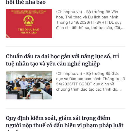
hồi thẻ nhà báo
(Chinhphu.vn) - Bộ trưởng Bộ Văn
hóa, Thể thao và Du lịch ban hành
Thông tư 19/2026/TT-BVHTTDL quy
định chi tiết hồ sơ, thủ tục cấp, đổi,...
Chuẩn đầu ra đại học gắn với năng lực số, trí
tuệ nhân tạo và yêu cầu nghề nghiệp
(Chinhphu.vn) - Bộ trưởng Bộ Giáo
dục và Đào tạo ban hành Thông tư số
54/2026/TT-BGDĐT quy định về
chương trình đào tạo các trình độ...
Quy định kiểm soát, giám sát trọng điểm
người nộp thuế có dấu hiệu vi phạm pháp luật