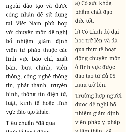
a) Có sức khỏe,
ngoài đào tạo và được
phẩm chất đạo
công nhận để sử dụng
đức tốt;
tại Việt Nam phù hợp
b) Có trình độ đại
với chuyên môn đề nghị
học trở lên và đã
bổ nhiệm giám định
qua thực tế hoạt
viên tư pháp thuộc các
động chuyên môn
lĩnh vực báo chí, xuất
ở lĩnh vực được
bản, bưu chính, viễn
đào tạo từ đủ 05
thông, công nghệ thông
năm trở lên.
tin, phát thanh, truyền
hình, thông tin điện tử,
Trường hợp người
luật, kinh tế hoặc lĩnh
được đề nghị bổ
vực đào tạo khác.
nhiệm giám định
viên pháp y, pháp
Tiêu chuẩn “đã qua
y tâm thần, kỹ
thực tế hoạt động