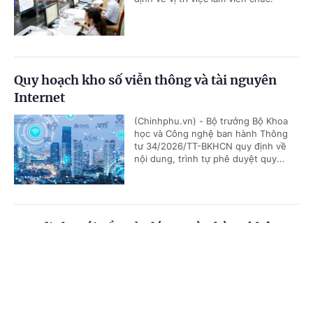
Quy hoạch kho số viễn thông và tài nguyên
Internet
(Chinhphu.vn) - Bộ trưởng Bộ Khoa
học và Công nghệ ban hành Thông
tư 34/2026/TT-BKHCN quy định về
nội dung, trình tự phê duyệt quy...
Quy định mới về quản lý an toàn hàng không
Cổng TTĐT Chính phủ
English
中文
(Chinhphu.vn) - Ngày 22/6/2026,
Chính phủ ban hành Nghị định số
221/2026/NĐ-CP quy định về Nhà
Trang chủ
Media
Tin nóng
Thông tin
chức trách hàng không Việt Nam và...