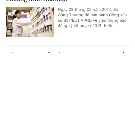
Ngày 02 tháng 02 năm 2012, Bộ
Công Thương đã ban hành Công văn
số 637/BCT-VPHD về việc thông báo
đăng ký kế hoạch 2013 thuộc...
Mời tham dự Diễn đàn kinh doanh với châu Á
và Hội chợ quốc tế tại Ma-rốc
Cổng TTĐT Chính phủ
English
中文
Theo thông báo của Đại sứ quán Việt
Nam tại Vương quốc Ma-rốc, Chính
Trang chủ
Media
Tin nóng
Thông tin
phủ Ma-rốc sẽ tổ chức Diễn đàn kinh
doanh châu Á lần thứ nhất trong...
Chuyên mục
Mời tham dự chuỗi sự kiện Xúc tiến thương
CHÍNH TRỊ
KINH TẾ
mại tại Colombo, Xri Lan-ca
VĂN HÓA
XÃ HỘI