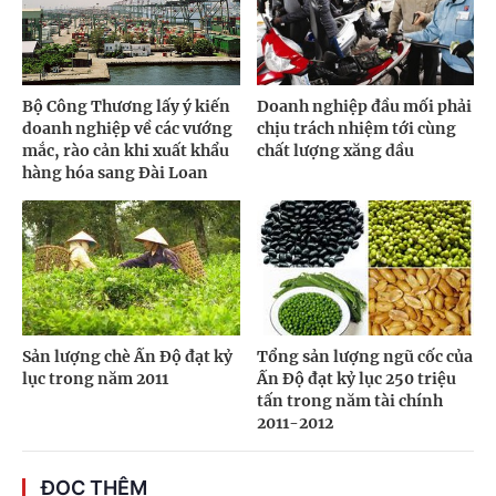
Bộ Công Thương lấy ý kiến
Doanh nghiệp đầu mối phải
doanh nghiệp về các vướng
chịu trách nhiệm tới cùng
mắc, rào cản khi xuất khẩu
chất lượng xăng dầu
hàng hóa sang Đài Loan
Sản lượng chè Ấn Độ đạt kỷ
Tổng sản lượng ngũ cốc của
lục trong năm 2011
Ấn Độ đạt kỷ lục 250 triệu
tấn trong năm tài chính
2011-2012
ĐỌC THÊM