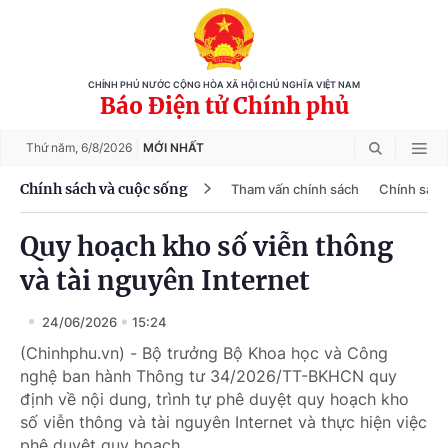
CHÍNH PHỦ NƯỚC CỘNG HÒA XÃ HỘI CHỦ NGHĨA VIỆT NAM
Báo Điện tử Chính phủ
Thứ năm,
6/8/2026
MỚI NHẤT
Chính sách và cuộc sống
Tham vấn chính sách
Chính sách
Quy hoạch kho số viễn thông
và tài nguyên Internet
24/06/2026
15:24
(Chinhphu.vn) - Bộ trưởng Bộ Khoa học và Công
nghệ ban hành Thông tư 34/2026/TT-BKHCN quy
định về nội dung, trình tự phê duyệt quy hoạch kho
số viễn thông và tài nguyên Internet và thực hiện việc
phê duyệt quy hoạch.