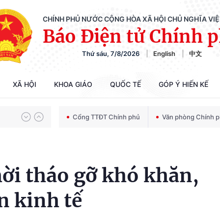
CHÍNH PHỦ NƯỚC CỘNG HÒA XÃ HỘI CHỦ NGHĨA VI
Báo Điện tử Chính 
Chiến dịch 500 ngày đêm tìm kiếm, quy tập và xác định danh tính hài cốt liệt sĩ
Thứ sáu, 7/8/2026
English
中文
Bảo vệ nền tảng tư tưởng của Đảng trong kỷ nguyên phát triển mới
XÃ HỘI
KHOA GIÁO
QUỐC TẾ
GÓP Ý HIẾN KẾ
Cổng TTĐT Chính phủ
Văn phòng Chính 
Chiến dịch 500 ngày đêm tìm kiếm, quy tập và xác định danh tính hài cốt liệt sĩ
hời tháo gỡ khó khăn,
n kinh tế