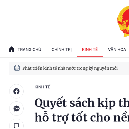
Phát triển kinh tế nhà nước trong kỷ nguyên mới
100 ngày xử lý các điểm nghẽn về chuyển đổi số
TRANG CHỦ
CHÍNH TRỊ
KINH TẾ
VĂN HÓA
Phát triển nhà ở cho thuê - Trụ cột chiến lược, lâu dài
Phát triển kinh tế nhà nước trong kỷ nguyên mới
KINH TẾ
Quyết sách kịp t
hỗ trợ tốt cho nề