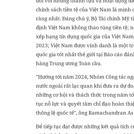
đối với những thành tựu và hoạt động đ
chính sách tiền tệ của Việt Nam là minh
ràng nhất. Đáng chú ý, Bộ Tài chính Mỹ ti
định Việt Nam không thao túng tiền tệ; 
xếp hạng tín dụng quốc gia của Việt Na
2023; Việt Nam được vinh danh là một tr
quốc gia tốt nhất thế giới tại Báo cáo đá
hàng Trung ương Toàn cầu.
"Hướng tới năm 2024, Nhóm Công tác n
nước ngoài rất lạc quan khi đưa ra dự đ
những cơ hội và thách thức trong năm tớ
tục nỗ lực và quyết tâm chỉ đạo hoàn thi
thông lệ quốc tế", ông Ramachandran As
Để tiếp tục đạt được những kết quả tích