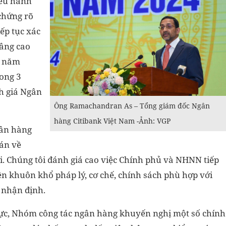
iều hành
 chứng rõ
ếp tục xác
nâng cao
m năm
ong 3
nh giá Ngân
Ông Ramachandran As – Tổng giám đốc Ngân
hàng Citibank Việt Nam -Ảnh: VGP
gân hàng
oán về
i. Chúng tôi đánh giá cao việc Chính phủ và NHNN tiếp
ện khuôn khổ pháp lý, cơ chế, chính sách phù hợp với
 nhận định.
 cực, Nhóm công tác ngân hàng khuyến nghị một số chính