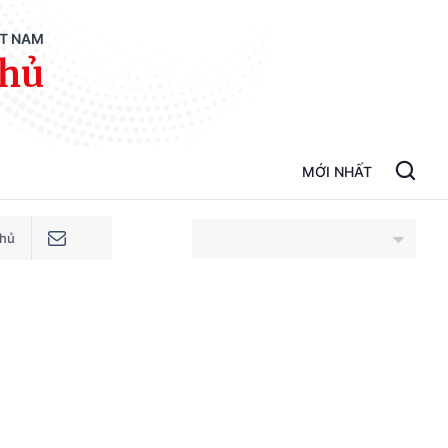
ỆT NAM
phủ
MỚI NHẤT
phủ
An Giang
Bắc Ninh
Cao Bằng