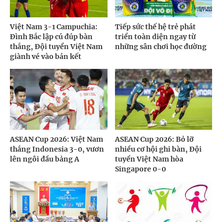
Việt Nam 3-1 Campuchia:
Tiếp sức thế hệ trẻ phát
Đình Bắc lập cú đúp bàn
triển toàn diện ngay từ
thắng, Đội tuyển Việt Nam
những sân chơi học đường
giành vé vào bán kết
ASEAN Cup 2026: Việt Nam
ASEAN Cup 2026: Bỏ lỡ
thắng Indonesia 3-0, vươn
nhiều cơ hội ghi bàn, Đội
lên ngôi đầu bảng A
tuyển Việt Nam hòa
Singapore 0-0