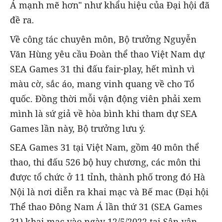
Á mạnh mẽ hơn" như khẩu hiệu của Đại hội đã
đề ra.
Về công tác chuyên môn, Bộ trưởng Nguyễn
Văn Hùng yêu cầu Đoàn thể thao Việt Nam dự
SEA Games 31 thi đấu fair-play, hết mình vì
màu cờ, sắc áo, mang vinh quang về cho Tổ
quốc. Đồng thời mỗi vận động viên phải xem
mình là sứ giả về hòa bình khi tham dự SEA
Games lần này, Bộ trưởng lưu ý.
SEA Games 31 tại Việt Nam, gồm 40 môn thể
thao, thi đấu 526 bộ huy chương, các môn thi
được tổ chức ở 11 tỉnh, thành phố trong đó Hà
Nội là nơi diễn ra khai mạc và Bế mac (Đại hội
Thể thao Đông Nam Á lần thứ 31 (SEA Games
31) khai mạc vào ngày 12/5/2022 tại Sân vận