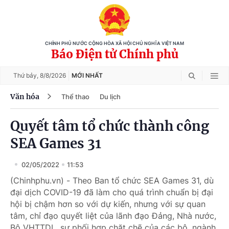
CHÍNH PHỦ NƯỚC CỘNG HÒA XÃ HỘI CHỦ NGHĨA VIỆT NAM
Báo Điện tử Chính phủ
Thứ bảy,
8/8/2026
MỚI NHẤT
Văn hóa
Thể thao
Du lịch
Quyết tâm tổ chức thành công
SEA Games 31
02/05/2022
11:53
(Chinhphu.vn) - Theo Ban tổ chức SEA Games 31, dù
đại dịch COVID-19 đã làm cho quá trình chuẩn bị đại
hội bị chậm hơn so với dự kiến, nhưng với sự quan
tâm, chỉ đạo quyết liệt của lãnh đạo Đảng, Nhà nước,
Bộ VHTTDL, sự phối hợp chặt chẽ của các bộ, ngành