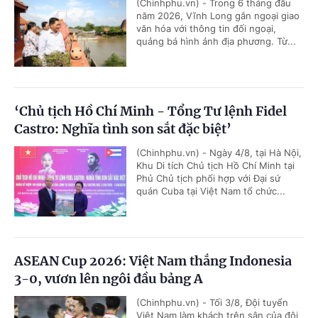
(Chinhphu.vn) - Trong 6 tháng đầu
năm 2026, Vĩnh Long gắn ngoại giao
văn hóa với thông tin đối ngoại,
quảng bá hình ảnh địa phương. Từ...
‘Chủ tịch Hồ Chí Minh - Tổng Tư lệnh Fidel
Castro: Nghĩa tình son sắt đặc biệt’
(Chinhphu.vn) - Ngày 4/8, tại Hà Nội,
Khu Di tích Chủ tịch Hồ Chí Minh tại
Phủ Chủ tịch phối hợp với Đại sứ
quán Cuba tại Việt Nam tổ chức...
ASEAN Cup 2026: Việt Nam thắng Indonesia
3-0, vươn lên ngôi đầu bảng A
(Chinhphu.vn) - Tối 3/8, Đội tuyển
Việt Nam làm khách trên sân của đội