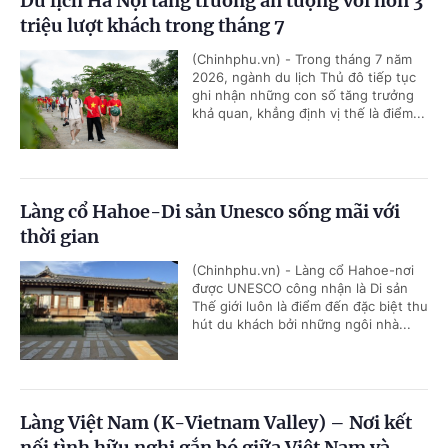
Du lịch Hà Nội tăng trưởng ấn tượng với hơn 3
triệu lượt khách trong tháng 7
(Chinhphu.vn) - Trong tháng 7 năm
2026, ngành du lịch Thủ đô tiếp tục
ghi nhận những con số tăng trưởng
khả quan, khẳng định vị thế là điểm...
Làng cổ Hahoe-Di sản Unesco sống mãi với
thời gian
(Chinhphu.vn) - Làng cổ Hahoe-nơi
được UNESCO công nhận là Di sản
Thế giới luôn là điểm đến đặc biệt thu
hút du khách bởi những ngôi nhà...
Làng Việt Nam (K-Vietnam Valley) – Nơi kết
nối tình hữu nghị gắn bó giữa Việt Nam và