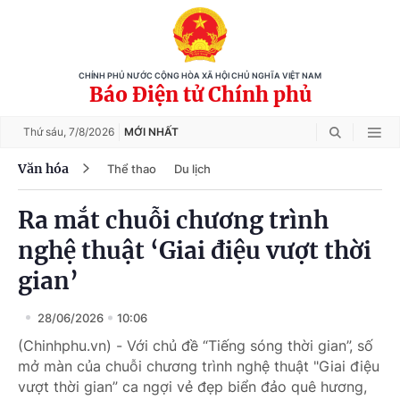
CHÍNH PHỦ NƯỚC CỘNG HÒA XÃ HỘI CHỦ NGHĨA VIỆT NAM
Báo Điện tử Chính phủ
Thứ sáu,
7/8/2026
MỚI NHẤT
Văn hóa
Thể thao
Du lịch
Ra mắt chuỗi chương trình
nghệ thuật ‘Giai điệu vượt thời
gian’
28/06/2026
10:06
(Chinhphu.vn) - Với chủ đề “Tiếng sóng thời gian”, số
mở màn của chuỗi chương trình nghệ thuật "Giai điệu
vượt thời gian” ca ngợi vẻ đẹp biển đảo quê hương,