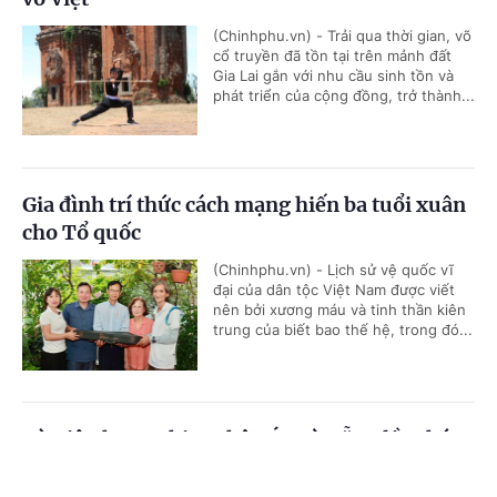
(Chinhphu.vn) - Trải qua thời gian, võ
cổ truyền đã tồn tại trên mảnh đất
Gia Lai gắn với nhu cầu sinh tồn và
phát triển của cộng đồng, trở thành...
Gia đình trí thức cách mạng hiến ba tuổi xuân
cho Tổ quốc
(Chinhphu.vn) - Lịch sử vệ quốc vĩ
đại của dân tộc Việt Nam được viết
nên bởi xương máu và tinh thần kiên
trung của biết bao thế hệ, trong đó...
Từ Liên hoan phim Châu Á-Đà Nẵng lần thứ
IV, diện mạo một thế hệ làm phim trẻ dần
Cổng TTĐT Chính phủ
English
中文
hiện rõ