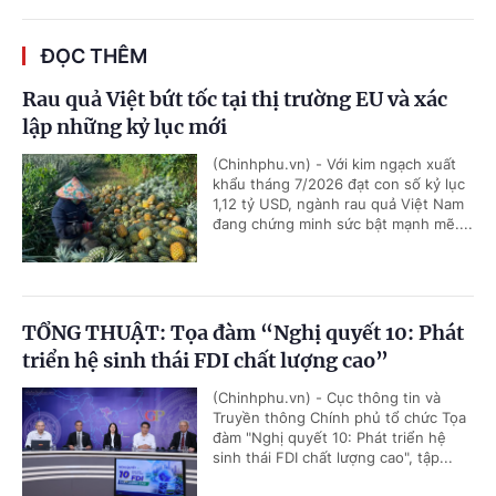
ĐỌC THÊM
Rau quả Việt bứt tốc tại thị trường EU và xác
lập những kỷ lục mới
(Chinhphu.vn) - Với kim ngạch xuất
khẩu tháng 7/2026 đạt con số kỷ lục
1,12 tỷ USD, ngành rau quả Việt Nam
đang chứng minh sức bật mạnh mẽ....
TỔNG THUẬT: Tọa đàm “Nghị quyết 10: Phát
triển hệ sinh thái FDI chất lượng cao”
(Chinhphu.vn) - Cục thông tin và
Truyền thông Chính phủ tổ chức Tọa
đàm "Nghị quyết 10: Phát triển hệ
sinh thái FDI chất lượng cao", tập...