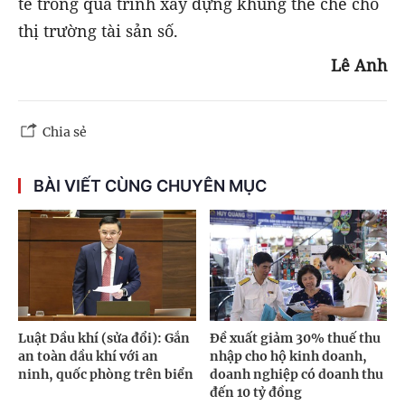
tế trong quá trình xây dựng khung thể chế cho
thị trường tài sản số.
Lê Anh
Chia sẻ
BÀI VIẾT CÙNG CHUYÊN MỤC
Luật Dầu khí (sửa đổi): Gắn
Đề xuất giảm 30% thuế thu
an toàn dầu khí với an
nhập cho hộ kinh doanh,
ninh, quốc phòng trên biển
doanh nghiệp có doanh thu
đến 10 tỷ đồng