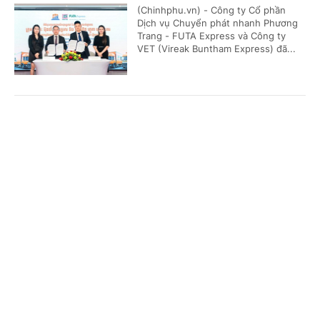
(Chinhphu.vn) - Công ty Cổ phần
Dịch vụ Chuyển phát nhanh Phương
Trang - FUTA Express và Công ty
VET (Vireak Buntham Express) đã...
Doanh nghiệp đồng hành kiến tạo động lực
Cổng TTĐT Chính phủ
English
中文
tăng trưởng bền vững
Trang chủ
Media
Tin nóng
Thông tin
(Chinhphu.vn) - Sáng 6/8, tại Hưng
Yên, Hội đồng Doanh nghiệp vì sự
phát triển bền vững thuộc Liên đoàn
Thương mại và Công nghiệp Việt...
Chuyên mục
CHÍNH TRỊ
KINH TẾ
Phó Thủ tướng Thường trực Phạm Gia Túc:
Sửa đổi 3 luật trong lĩnh vực ngân hàng nhằm
VĂN HÓA
XÃ HỘI
hoàn thiện thể chế, khắc phục khoảng trống
KHOA GIÁO
QUỐC TẾ