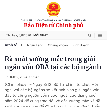
CHÍNH PHỦ NƯỚC CỘNG HÒA XÃ HỘI CHỦ NGHĨA VIỆT NAM
Báo Điện tử Chính phủ
Thứ bảy,
8/8/2026
MỚI NHẤT
Kinh tế
Ngân hàng
Chứng khoán
Kinh doanh
Rà soát vướng mắc trong giải
ngân vốn ODA tại các bộ ngành
03/12/2024
15:45
(Chinhphu.vn)- Ngày 3/12, Bộ Tài chính tổ chức Hội
nghị với các bộ ngành sơ kết tình hình giải ngân vốn
đầu tư công nguồn vốn nước ngoài các tháng cuối
năm 2024 để cùng trao đổi về các vướng mắc và đề
xuất các giải pháp để đảm bảo các dự án được triển