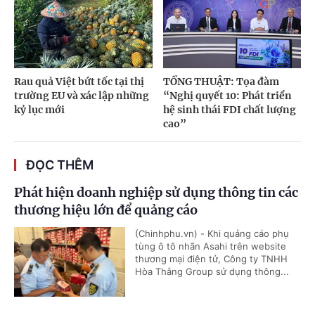
Rau quả Việt bứt tốc tại thị
TỔNG THUẬT: Tọa đàm
trường EU và xác lập những
“Nghị quyết 10: Phát triển
kỷ lục mới
hệ sinh thái FDI chất lượng
cao”
ĐỌC THÊM
Phát hiện doanh nghiệp sử dụng thông tin các
thương hiệu lớn để quảng cáo
(Chinhphu.vn) - Khi quảng cáo phụ
tùng ô tô nhãn Asahi trên website
thương mại điện tử, Công ty TNHH
Hòa Thắng Group sử dụng thông...