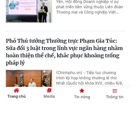
Yên, Hội đồng Doanh nghiệp vì sự
phát triển bền vững thuộc Liên đoàn
Thương mại và Công nghiệp Việt...
Phó Thủ tướng Thường trực Phạm Gia Túc:
Sửa đổi 3 luật trong lĩnh vực ngân hàng nhằm
hoàn thiện thể chế, khắc phục khoảng trống
pháp lý
(Chinhphu.vn) - Tiếp tục chương
trình Kỳ họp không thường lệ thứ
Nhất (Quốc hội khóa XVI), chiều 6/8,
Phó Thủ tướng Thường trực Phạm...
Trang chủ
Media
Tin nóng
Thông tin
Cổng TTĐT Chính phủ
English
中文
Đề xuất chính sách ưu tiên, ưu đãi trong đấu
thầu, mua sắm hàng hoá xuất xứ trong nước