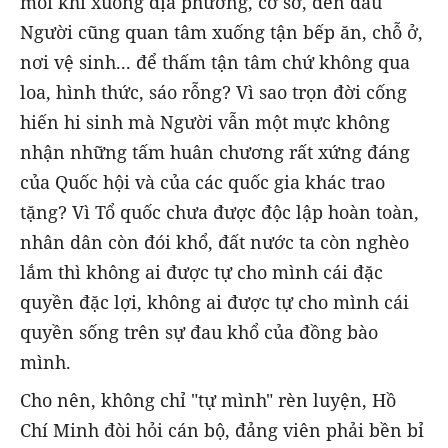
mỗi khi xuống địa phương, cơ sở, đến đâu
Người cũng quan tâm xuống tận bếp ăn, chỗ ở,
nơi vệ sinh... để thấm tận tâm chứ không qua
loa, hình thức, sáo rỗng? Vì sao trọn đời cống
hiến hi sinh mà Người vẫn một mực không
nhận những tấm huân chương rất xứng đáng
của Quốc hội và của các quốc gia khác trao
tặng? Vì Tổ quốc chưa được độc lập hoàn toàn,
nhân dân còn đói khổ, đất nước ta còn nghèo
lắm thì không ai được tự cho mình cái đặc
quyền đặc lợi, không ai được tự cho mình cái
quyền sống trên sự đau khổ của đồng bào
mình.
Cho nên, không chỉ "tự mình" rèn luyện, Hồ
Chí Minh đòi hỏi cán bộ, đảng viên phải bền bỉ