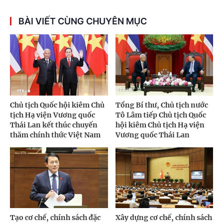
BÀI VIẾT CÙNG CHUYÊN MỤC
Chủ tịch Quốc hội kiêm Chủ
Tổng Bí thư, Chủ tịch nước
tịch Hạ viện Vương quốc
Tô Lâm tiếp Chủ tịch Quốc
Thái Lan kết thúc chuyến
hội kiêm Chủ tịch Hạ viện
thăm chính thức Việt Nam
Vương quốc Thái Lan
Tạo cơ chế, chính sách đặc
Xây dựng cơ chế, chính sách