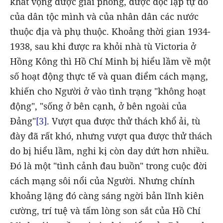
khát vọng được giải phóng, được độc lập tự do
của dân tộc mình và của nhân dân các nước
thuộc địa và phụ thuộc. Khoảng thời gian 1934-
1938, sau khi được ra khỏi nhà tù Victoria ở
Hồng Kông thì Hồ Chí Minh bị hiểu lầm về một
số hoạt động thực tế và quan điểm cách mạng,
khiến cho Người ở vào tình trạng "không hoạt
động", "sống ở bên cạnh, ở bên ngoài của
Đảng"
[3]
. Vượt qua được thử thách khổ ải, tù
đày đã rất khó, nhưng vượt qua được thử thách
do bị hiểu lầm, nghi kị còn day dứt hơn nhiều.
Đó là một "tình cảnh đau buồn" trong cuộc đời
cách mạng sôi nổi của Người. Nhưng chính
khoảng lặng đó càng sáng ngời bản lĩnh kiên
cường, trí tuệ và tấm lòng son sắt của Hồ Chí