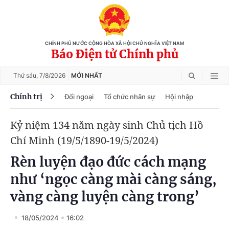
CHÍNH PHỦ NƯỚC CỘNG HÒA XÃ HỘI CHỦ NGHĨA VIỆT NAM
Báo Điện tử Chính phủ
Thứ sáu,
7/8/2026
MỚI NHẤT
Chính trị
Đối ngoại
Tổ chức nhân sự
Hội nhập
Kỷ niệm 134 năm ngày sinh Chủ tịch Hồ
Chí Minh (19/5/1890-19/5/2024)
Rèn luyện đạo đức cách mạng
như ‘ngọc càng mài càng sáng,
vàng càng luyện càng trong’
18/05/2024
16:02