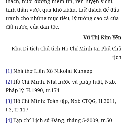
thách, nuôi dưỡng niềm tin, rèn luyện ý chí,
tinh thần vượt qua khó khăn, thử thách để đấu
tranh cho những mục tiêu, lý tưởng cao cả của
đất nước, của dân tộc.
Vũ Thị Kim Yến
Khu Di tích Chủ tịch Hồ Chí Minh tại Phủ Chủ
tịch
[1]
Nhà thơ Liên Xô Nikolai Kunaep
[2]
Hồ Chí Minh: Nhà nước và pháp luật, Nxb.
Pháp lý, H.1990, tr.174
[3]
Hồ Chí Minh: Toàn tập, Nxb CTQG, H.2011,
t.3, tr.117
[4]
Tạp chí Lịch sử Đảng, tháng 5-2009, tr.50