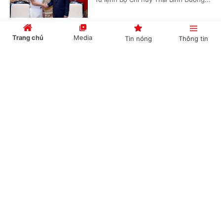
Trang chủ
Media
Tin nóng
Thông tin
Tổng Bí thư, Chủ tịch nước Tô Lâm: Quan hệ
Việt Nam - Malaysia ngày càng phát triển
Cổng TTĐT Chính phủ
English
中文
năng động
(Chinhphu.vn) - Ngày 5/8, tại Hà Nội,
Tổng Bí thư, Chủ tịch nước Tô Lâm đã
tiếp Đại sứ Malaysia tại Việt Nam Tan
Yang Thai tới chào từ biệt nhân kết...
Chuyên mục
CHÍNH TRỊ
KINH TẾ
Thủ tướng Lê Minh Hưng tiếp Bộ trưởng Quốc
phòng Malaysia
VĂN HÓA
XÃ HỘI
(Chinhphu.vn) - Chiều 5/8, tại trụ sở
KHOA GIÁO
QUỐC TẾ
Chính phủ, Thủ tướng Lê Minh Hưng
đã tiếp Bộ trưởng Quốc phòng
GÓP Ý HIẾN KẾ
Malaysia Mohamed Khaled bin...