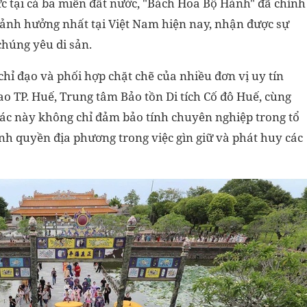
ức tại cả ba miền đất nước, "Bách Hoa Bộ Hành" đã chính
c ảnh hưởng nhất tại Việt Nam hiện nay, nhận được sự
húng yêu di sản.
hỉ đạo và phối hợp chặt chẽ của nhiều đơn vị uy tín
o TP. Huế, Trung tâm Bảo tồn Di tích Cố đô Huế, cùng
ác này không chỉ đảm bảo tính chuyên nghiệp trong tổ
h quyền địa phương trong việc gìn giữ và phát huy các