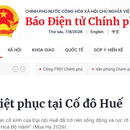
CHÍNH PHỦ NƯỚC CỘNG HÒA XÃ HỘI CHỦ NGHĨA VI
Báo Điện tử Chính 
Thứ sáu, 7/8/2026
English
中文
Chiến dịch 500 ngày đêm tìm kiếm, quy tập và xác định danh tính hài cốt liệt sĩ
XÃ HỘI
KHOA GIÁO
QUỐC TẾ
GÓP Ý HIẾN KẾ
Bảo vệ nền tảng tư tưởng của Đảng trong kỷ nguyên phát triển mới
Cổng TTĐT Chính phủ
Văn phòng Chính 
Chiến dịch 500 ngày đêm tìm kiếm, quy tập và xác định danh tính hài cốt liệt sĩ
iệt phục tại Cố đô Huế
an cổ kính của Đại nội Huế đã trở nên sống động và rực rỡ
ch Hoa Bộ Hành” (Mùa Hạ 2026).