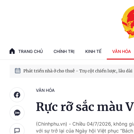
Phát triển kinh tế nhà nước trong kỷ nguyên mới
100 ngày xử lý các điểm nghẽn về chuyển đổi số
TRANG CHỦ
CHÍNH TRỊ
KINH TẾ
VĂN HÓA
Phát triển nhà ở cho thuê - Trụ cột chiến lược, lâu dài
Phát triển kinh tế nhà nước trong kỷ nguyên mới
VĂN HÓA
Rực rỡ sắc màu V
(Chinhphu.vn) - Chiều 04/7/2026, không gi
với sự trở lại của Ngày hội Việt phục “Bá