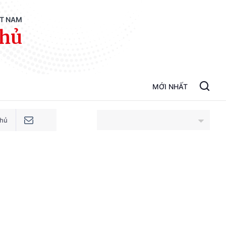
ỆT NAM
phủ
MỚI NHẤT
phủ
An Giang
Bắc Ninh
Cao Bằng