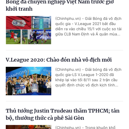
Bóng đá chuyên nghiệp Việt Nam trước giờ
khởi tranh
(Chinhphu.vn) - Giải Bóng đá vô địch
quốc gia - V.League 2021 bắt đầu
diễn ra vào chiều 15/1 với cuộc so tài
giữa CLB Nam Định và Á quân mùa...
V.League 2020: Chào đón nhà vô địch mới
(Chinhphu.vn) - Giải bóng đá vô địch
quốc gia-LS V.League 1-2020 đã
khép lại vào tối 8/11 sau 2 trận cầu
quyết định chức vô địch kịch tính...
Thủ tướng Justin Trudeau thăm TPHCM; tản
bộ, thưởng thức cà phê Sài Gòn
(Chinhphu.vn) - Trong khuôn khổ