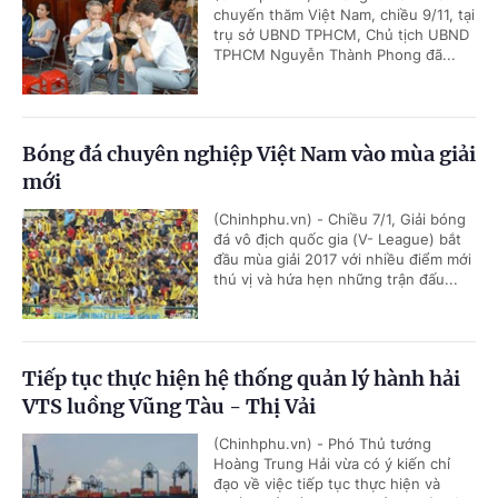
chuyến thăm Việt Nam, chiều 9/11, tại
trụ sở UBND TPHCM, Chủ tịch UBND
TPHCM Nguyễn Thành Phong đã...
Bóng đá chuyên nghiệp Việt Nam vào mùa giải
mới
(Chinhphu.vn) - Chiều 7/1, Giải bóng
đá vô địch quốc gia (V- League) bắt
đầu mùa giải 2017 với nhiều điểm mới
thú vị và hứa hẹn những trận đấu...
Tiếp tục thực hiện hệ thống quản lý hành hải
VTS luồng Vũng Tàu - Thị Vải
(Chinhphu.vn) - Phó Thủ tướng
Hoàng Trung Hải vừa có ý kiến chỉ
đạo về việc tiếp tục thực hiện và