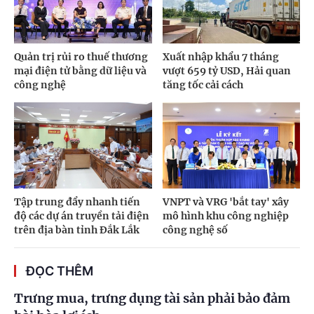
Quản trị rủi ro thuế thương
Xuất nhập khẩu 7 tháng
mại điện tử bằng dữ liệu và
vượt 659 tỷ USD, Hải quan
công nghệ
tăng tốc cải cách
Tập trung đẩy nhanh tiến
VNPT và VRG 'bắt tay' xây
độ các dự án truyền tải điện
mô hình khu công nghiệp
trên địa bàn tỉnh Đắk Lắk
công nghệ số
ĐỌC THÊM
Trưng mua, trưng dụng tài sản phải bảo đảm