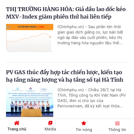
THỊ TRƯỜNG HÀNG HÓA: Giá dầu lao dốc kéo
MXV-Index giảm phiên thứ hai liên tiếp
(Chinhphu.vn) - Sau phần lớn thời
gian giao dịch giằng co, lực bán bất
ngờ áp đảo vào cuối phiên, kéo thị
trường hàng hóa nguyên liệu thế...
PV GAS thúc đẩy hợp tác chiến lược, kiến tạo
hạ tầng năng lượng và hạ tầng số tại Hà Tĩnh
(Chinhphu.vn) - Chiều 28/7, tại Hà
Tĩnh, Tổng công ty Khí Việt Nam (PV
GAS), đơn vị chủ lực của
Petrovietnam, đã ký kết loạt thỏa...
Trang chủ
Media
Tin nóng
Thông tin