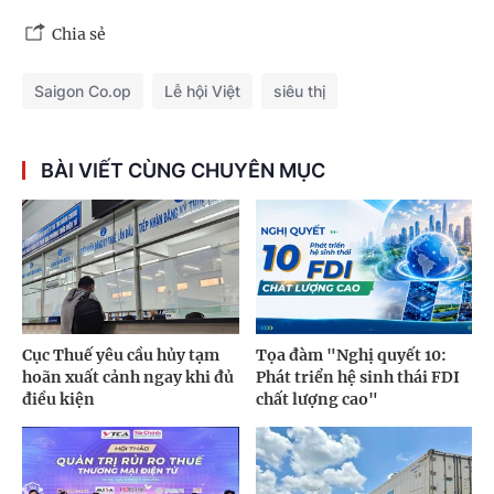
Chia sẻ
Saigon Co.op
Lễ hội Việt
siêu thị
BÀI VIẾT CÙNG CHUYÊN MỤC
Cục Thuế yêu cầu hủy tạm
Tọa đàm "Nghị quyết 10:
hoãn xuất cảnh ngay khi đủ
Phát triển hệ sinh thái FDI
điều kiện
chất lượng cao"