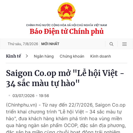
CHÍNH PHỦ NƯỚC CỘNG HÒA XÃ HỘI CHỦ NGHĨA VIỆT NAM
Báo Điện tử Chính phủ
Thứ sáu,
7/8/2026
MỚI NHẤT
Kinh tế
Ngân hàng
Chứng khoán
Kinh doanh
Saigon Co.op mở "Lễ hội Việt -
34 sắc màu tự hào"
03/07/2026
19:56
(Chinhphu.vn) - Từ nay đến 22/7/2026, Saigon Co.op
triển khai chương trình "Lễ hội Việt – 34 sắc màu tự
hào", đưa khách hàng khám phá tinh hoa vùng miền
qua hàng ngàn sản phẩm OCOP, đặc sản địa phương,
đặc sản ba miền cùng chuỗi hoạt động trải nghiệm,