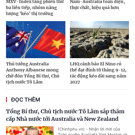
MXV-Index tăng phiên thứ
Nam-Australia toàn diện,
ba liên tiếp, nhóm năng
thực chất, hiệu quả hơn
lượng ‘kéo’ thị trường
Thủ tướng Australia
LHQ cảnh báo El Nino có
Anthony Albanese mong
thể đạt đỉnh từ tháng 9-12,
chờ đón Tổng Bí thư, Chủ
tác động kéo dài sang năm
tịch nước Tô Lâm
2027
ĐỌC THÊM
Tổng Bí thư, Chủ tịch nước Tô Lâm sắp thăm
cấp Nhà nước tới Australia và New Zealand
(Chinhphu.vn) - Nhận lời mời của
Toàn quyền Australia Sam Mostyn và