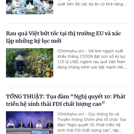
soát tiến độ các dự án có khả năng...
Rau quả Việt bứt tốc tại thị trường EU và xác
lập những kỷ lục mới
(Chinhphu.vn) - Với kim ngạch xuất
khẩu tháng 7/2026 đạt con số kỷ lục
1,12 tỷ USD, ngành rau quả Việt Nam
đang chứng minh sức bật mạnh mẽ....
TỔNG THUẬT: Tọa đàm “Nghị quyết 10: Phát
triển hệ sinh thái FDI chất lượng cao”
(Chinhphu.vn) - Cục thông tin và
Truyền thông Chính phủ tổ chức Tọa
đàm "Nghị quyết 10: Phát triển hệ
sinh thái FDI chất lượng cao", tập...