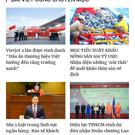
Vietjet 2 lần được vinh danh
MỤC TIÊU XUẤT KHẨU
"Dấu ấn thương hiệu Việt
NÔNG SẢN 100 TỶ USD:
hướng đến tăng trưởng
Nhận diện những 'nút thắt'
xanh"
để xuất khẩu thủy sản về
đích
Sửa 3 luật trong lĩnh vực
Điện lực TPHCM vinh dự
ngân hàng: Bảo vệ khách
đón nhận Huân chương Lao