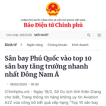
CHÍNH PHỦ NƯỚC CỘNG HÒA XÃ HỘI CHỦ NGHĨA VIỆT NAM
Báo Điện tử Chính phủ
Chủ nhật,
9/8/2026
MỚI NHẤT
Kinh tế
Ngân hàng
Chứng khoán
Kinh doanh
Sân bay Phú Quốc vào top 10
sân bay tăng trưởng nhanh
nhất Đông Nam Á
18/02/2025
16:30
(Chinhphu.vn) - Ngày 18/2, Sở Du lịch tỉnh Kiên Giang
cho biết, Trang thông tin hàng không uy tín Aviation
A2Z vừa công bố kết quả xếp hạng “Top 10 sân bay