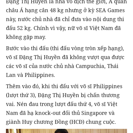
Đặng Thị Huyền là nhà vô địch thế giới, Á quân
châu Á hạng cân 48 kg nhưng ở kỳ SEA Games
này, nước chủ nhà đã chỉ đưa vào nội dung thi
đấu 52 kg. Chính vì vậy, nữ võ sĩ Việt Nam đã
không gặp may.
Bước vào thi đấu (thi đấu vòng tròn xếp hạng),
võ sĩ Đặng Thị Huyền đã không vượt qua được
các võ sĩ của nước chủ nhà Campuchia, Thái
Lan và Philippines.
Thêm vào đó, khi thi đấu với võ sĩ Philippines
(lượt thứ 3), Đặng Thị Huyền bị chấn thương
vai. Nén đau trong lượt đấu thứ 4, võ sĩ Việt
Nam đã hạ knock-out đối thủ Singapore và
giành Huy chương Đồng (HCĐ) chung cuộc.