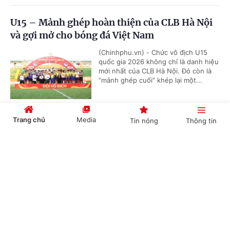
U15 – Mảnh ghép hoàn thiện của CLB Hà Nội
và gợi mở cho bóng đá Việt Nam
(Chinhphu.vn) - Chức vô địch U15
quốc gia 2026 không chỉ là danh hiệu
mới nhất của CLB Hà Nội. Đó còn là
“mảnh ghép cuối” khép lại một...
Trang chủ
Media
Tin nóng
Thông tin
VTV phát sóng toàn bộ 104 trận World Cup
2026
Cổng TTĐT Chính phủ
English
中文
(Chinhphu.vn) - VTV phát sóng toàn
bộ 104 trận World Cup 2026 phát
sóng toàn bộ 104 trận đấu trên nhiều
nền tảng, đồng thời cung cấp dịch...
Chuyên mục