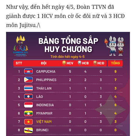
Như vậy, đến hết ngày 4/5, Đoàn TTVN đã
giành được 1 HCV môn cờ ốc đôi nữ và 3 HCĐ
môn Jujitsu./\