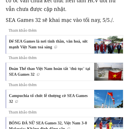
cờ ốc vẫn chưa kết thúc nên tấm HCV đôi nữ
vẫn chưa được cập nhật.
SEA Games 32 sẽ khai mạc vào tối nay, 5/5./.
Tham khảo thêm
Để SEA Games là nơi tinh thần, văn hoá, sức
mạnh Việt Nam toả sáng
Tham khảo thêm
Đoàn Thể thao Việt Nam hoàn tất 'thủ tục' tại
SEA Games 32
Tham khảo thêm
Campuchia tổ chức lễ thượng cờ SEA Games
32
Tham khảo thêm
BÓNG ĐÁ NỮ SEA Games 32, Việt Nam 3-0
Malaysia: Khẳng định đẳng cấp