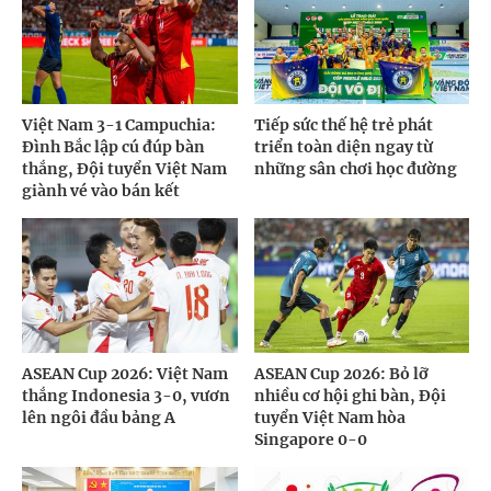
Việt Nam 3-1 Campuchia:
Tiếp sức thế hệ trẻ phát
Đình Bắc lập cú đúp bàn
triển toàn diện ngay từ
thắng, Đội tuyển Việt Nam
những sân chơi học đường
giành vé vào bán kết
ASEAN Cup 2026: Việt Nam
ASEAN Cup 2026: Bỏ lỡ
thắng Indonesia 3-0, vươn
nhiều cơ hội ghi bàn, Đội
lên ngôi đầu bảng A
tuyển Việt Nam hòa
Singapore 0-0