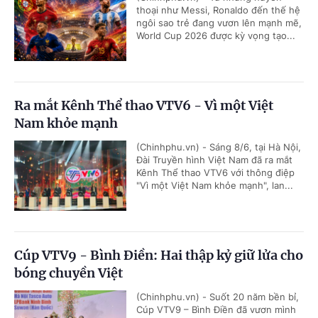
thoại như Messi, Ronaldo đến thế hệ
ngôi sao trẻ đang vươn lên mạnh mẽ,
World Cup 2026 được kỳ vọng tạo...
Ra mắt Kênh Thể thao VTV6 - Vì một Việt
Nam khỏe mạnh
(Chinhphu.vn) - Sáng 8/6, tại Hà Nội,
Đài Truyền hình Việt Nam đã ra mắt
Kênh Thể thao VTV6 với thông điệp
"Vì một Việt Nam khỏe mạnh", lan...
Cúp VTV9 - Bình Điền: Hai thập kỷ giữ lửa cho
bóng chuyền Việt
(Chinhphu.vn) - Suốt 20 năm bền bỉ,
Cúp VTV9 – Bình Điền đã vươn mình