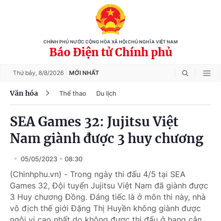
CHÍNH PHỦ NƯỚC CỘNG HÒA XÃ HỘI CHỦ NGHĨA VIỆT NAM
Báo Điện tử Chính phủ
Thứ bảy,
8/8/2026
MỚI NHẤT
Văn hóa
Thể thao
Du lịch
SEA Games 32: Jujitsu Việt
Nam giành được 3 huy chương
05/05/2023
08:30
(Chinhphu.vn) - Trong ngày thi đấu 4/5 tại SEA
Games 32, Đội tuyển Jujitsu Việt Nam đã giành được
3 Huy chương Đồng. Đáng tiếc là ở môn thi này, nhà
vô địch thế giới Đặng Thị Huyền không giành được
ngôi vị cao nhất do không được thi đấu ở hạng cân