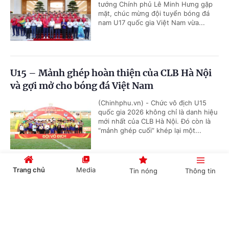
tướng Chính phủ Lê Minh Hưng gặp
mặt, chúc mừng đội tuyển bóng đá
nam U17 quốc gia Việt Nam vừa...
U15 – Mảnh ghép hoàn thiện của CLB Hà Nội
và gợi mở cho bóng đá Việt Nam
(Chinhphu.vn) - Chức vô địch U15
quốc gia 2026 không chỉ là danh hiệu
mới nhất của CLB Hà Nội. Đó còn là
“mảnh ghép cuối” khép lại một...
Trang chủ
Media
Tin nóng
Thông tin
VTV phát sóng toàn bộ 104 trận World Cup
2026
Cổng TTĐT Chính phủ
English
中文
(Chinhphu.vn) - VTV phát sóng toàn
bộ 104 trận World Cup 2026 phát