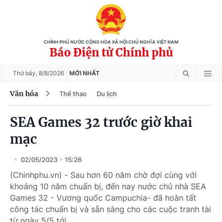
CHÍNH PHỦ NƯỚC CỘNG HÒA XÃ HỘI CHỦ NGHĨA VIỆT NAM
Báo Điện tử Chính phủ
Thứ bảy,
8/8/2026
MỚI NHẤT
Văn hóa
Thể thao
Du lịch
SEA Games 32 trước giờ khai
mạc
02/05/2023
15:26
(Chinhphu.vn) - Sau hơn 60 năm chờ đợi cùng với
khoảng 10 năm chuẩn bị, đến nay nước chủ nhà SEA
Games 32 - Vương quốc Campuchia- đã hoàn tất
công tác chuẩn bị và sẵn sàng cho các cuộc tranh tài
từ ngày 5/5 tới.