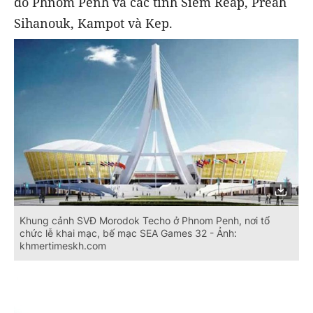
đô Phnom Penh và các tỉnh Siem Reap, Preah
Sihanouk, Kampot và Kep.
Khung cảnh SVĐ Morodok Techo ở Phnom Penh, nơi tổ
chức lễ khai mạc, bế mạc SEA Games 32 - Ảnh:
khmertimeskh.com