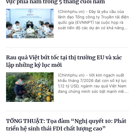
vực phía nam trong 5 tháng cuối năm
(Chinhphu.vn) - Đây là yêu cầu của
lãnh đạo Tổng công ty Truyền tải điện
quốc gia (EVNNPT) tại cuộc họp rà
soát tiến độ các dự án có khả năng...
Rau quả Việt bứt tốc tại thị trường EU và xác
lập những kỷ lục mới
(Chinhphu.vn) - Với kim ngạch xuất
khẩu tháng 7/2026 đạt con số kỷ lục
1,12 tỷ USD, ngành rau quả Việt Nam
đang chứng minh sức bật mạnh mẽ....
TỔNG THUẬT: Tọa đàm “Nghị quyết 10: Phát
triển hệ sinh thái FDI chất lượng cao”