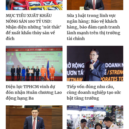
MỤC TIÊU XUẤT KHẨU
Sửa 3 luật trong lĩnh vực
NÔNG SẢN 100 TỶ USD:
ngân hàng: Bảo vệ khách
Nhận diện những 'nút thắt'
hàng, bảo đảm cạnh tranh
để xuất khẩu thủy sản về
lành mạnh trên thị trường
đích
tài chính
Điện lực TPHCM vinh dự
Tiếp vốn đúng nhu cầu,
đón nhận Huân chương Lao
cùng doanh nghiệp tạo sức
động hạng Ba
bật tăng trưởng