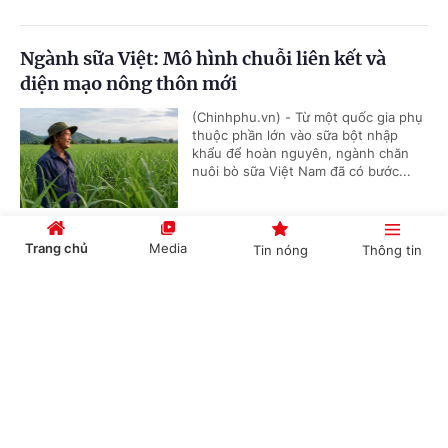
Ngành sữa Việt: Mô hình chuỗi liên kết và
diện mạo nông thôn mới
(Chinhphu.vn) - Từ một quốc gia phụ
thuộc phần lớn vào sữa bột nhập
khẩu để hoàn nguyên, ngành chăn
nuôi bò sữa Việt Nam đã có bước...
Trang chủ
Media
Tin nóng
Thông tin
Thi công đồng loạt Dự án cao tốc Vinh-Thanh
Thủy trước ngày 30/9
Cổng TTĐT Chính phủ
English
中文
(Chinhphu.vn) - Cao tốc Vinh-Thanh
Thủy khi hoàn thành sẽ rút ngắn thời
gian di chuyển từ cửa khẩu Thanh
Thủy tới các đô thị và cảng biển...
Chuyên mục