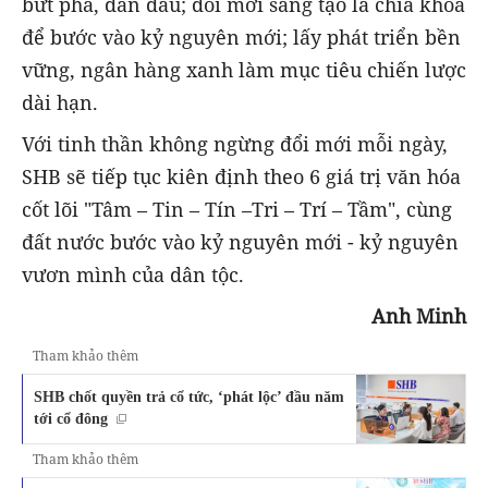
bứt phá, dẫn đầu; đổi mới sáng tạo là chìa khóa
để bước vào kỷ nguyên mới; lấy phát triển bền
vững, ngân hàng xanh làm mục tiêu chiến lược
dài hạn.
Với tinh thần không ngừng đổi mới mỗi ngày,
SHB sẽ tiếp tục kiên định theo 6 giá trị văn hóa
cốt lõi "Tâm – Tin – Tín –Tri – Trí – Tầm", cùng
đất nước bước vào kỷ nguyên mới - kỷ nguyên
vươn mình của dân tộc.
Anh Minh
Tham khảo thêm
SHB chốt quyền trả cổ tức, ‘phát lộc’ đầu năm
tới cổ đông
Tham khảo thêm