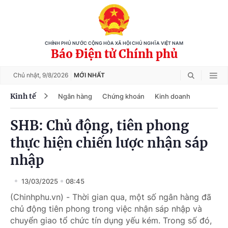
CHÍNH PHỦ NƯỚC CỘNG HÒA XÃ HỘI CHỦ NGHĨA VIỆT NAM
Báo Điện tử Chính phủ
Chủ nhật,
9/8/2026
MỚI NHẤT
Kinh tế
Ngân hàng
Chứng khoán
Kinh doanh
SHB: Chủ động, tiên phong
thực hiện chiến lược nhận sáp
nhập
13/03/2025
08:45
(Chinhphu.vn) - Thời gian qua, một số ngân hàng đã
chủ động tiên phong trong việc nhận sáp nhập và
chuyển giao tổ chức tín dụng yếu kém. Trong số đó,