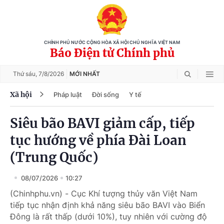
CHÍNH PHỦ NƯỚC CỘNG HÒA XÃ HỘI CHỦ NGHĨA VIỆT NAM
Báo Điện tử Chính phủ
Thứ sáu,
7/8/2026
MỚI NHẤT
Xã hội
Pháp luật
Đời sống
Y tế
Siêu bão BAVI giảm cấp, tiếp
tục hướng về phía Đài Loan
(Trung Quốc)
08/07/2026
10:27
(Chinhphu.vn) - Cục Khí tượng thủy văn Việt Nam
tiếp tục nhận định khả năng siêu bão BAVI vào Biển
Đông là rất thấp (dưới 10%), tuy nhiên với cường độ