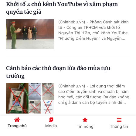
Khởi tố 2 chủ kênh YouTube vì xâm phạm
quyền tác giả
(Chinhphu.vn) - Phòng Cảnh sát kinh
tế - Công an TPHCM vừa khởi tố
Nguyễn Thị Hiền, chủ kênh YouTube
"Phương Diễm Huyền" và Nguyễn...
Cảnh báo các thủ đoạn lừa đảo mùa tựu
trường
(Chinhphu.vn) - Lợi dụng thời điểm
cao điểm tuyển sinh và chuẩn bị năm
học mới, các đối tượng lừa đảo không
chỉ giả danh cán bộ tuyển sinh để...
Trang chủ
Media
Tin nóng
Thông tin
Đề xuất luật hóa quản lý AI trong hoạt động