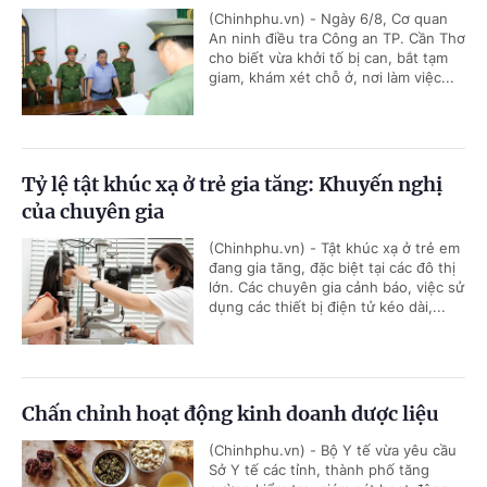
(Chinhphu.vn) - Ngày 6/8, Cơ quan
An ninh điều tra Công an TP. Cần Thơ
cho biết vừa khởi tố bị can, bắt tạm
giam, khám xét chỗ ở, nơi làm việc...
Tỷ lệ tật khúc xạ ở trẻ gia tăng: Khuyến nghị
của chuyên gia
(Chinhphu.vn) - Tật khúc xạ ở trẻ em
đang gia tăng, đặc biệt tại các đô thị
lớn. Các chuyên gia cảnh báo, việc sử
dụng các thiết bị điện tử kéo dài,...
Chấn chỉnh hoạt động kinh doanh dược liệu
(Chinhphu.vn) - Bộ Y tế vừa yêu cầu
Sở Y tế các tỉnh, thành phố tăng