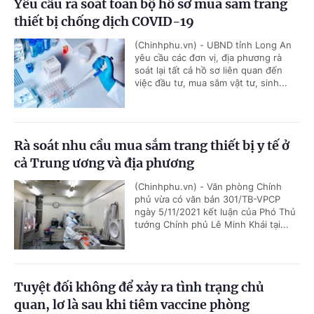
Yêu cầu rà soát toàn bộ hồ sơ mua sắm trang
thiết bị chống dịch COVID-19
(Chinhphu.vn) - UBND tỉnh Long An
yêu cầu các đơn vị, địa phương rà
soát lại tất cả hồ sơ liên quan đến
việc đầu tư, mua sắm vật tư, sinh...
Rà soát nhu cầu mua sắm trang thiết bị y tế ở
cả Trung ương và địa phương
(Chinhphu.vn) - Văn phòng Chính
phủ vừa có văn bản 301/TB-VPCP
ngày 5/11/2021 kết luận của Phó Thủ
tướng Chính phủ Lê Minh Khái tại...
Tuyệt đối không để xảy ra tình trạng chủ
quan, lơ là sau khi tiêm vaccine phòng