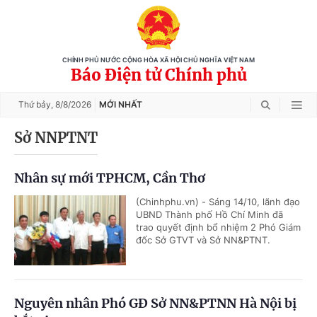
CHÍNH PHỦ NƯỚC CỘNG HÒA XÃ HỘI CHỦ NGHĨA VIỆT NAM
Báo Điện tử Chính phủ
Thứ bảy,
8/8/2026
MỚI NHẤT
Sở NNPTNT
Nhân sự mới TPHCM, Cần Thơ
(Chinhphu.vn) - Sáng 14/10, lãnh đạo
UBND Thành phố Hồ Chí Minh đã
trao quyết định bổ nhiệm 2 Phó Giám
đốc Sở GTVT và Sở NN&PTNT.
Nguyên nhân Phó GĐ Sở NN&PTNN Hà Nội bị