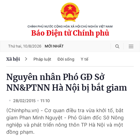
CHÍNH PHỦ NƯỚC CỘNG HÒA XÃ HỘI CHỦ NGHĨA VIỆT NAM
Báo Điện tử Chính phủ
Thứ hai,
10/8/2026
MỚI NHẤT
Xã hội
Pháp luật
Đời sống
Y tế
Nguyên nhân Phó GĐ Sở
NN&PTNN Hà Nội bị bắt giam
28/02/2015
11:10
(Chinhphu.vn) - Cơ quan điều tra vừa khởi tố, bắt
giam Phan Minh Nguyệt - Phó Giám đốc Sở Nông
nghiệp và phát triển nông thôn TP Hà Nội và một
đồng phạm.