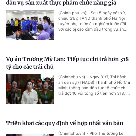
đầu vụ sản xuất thực phẩm chức năng giả
(Chinh phu.vn) - Sau 5 ngày xét xử,
chiều 31/7, TAND thành phố Hà Nội
tuyên phạt mức án nghiêm khắc đối
với các bị cáo cầm đầu trong vụ án...
Vụ án Trương Mỹ Lan: Tiếp tục chi trả hơn 318
tỷ cho các trái chủ
(Chinhphu.vn) - Ngày 31/7, Thi hành
án dân sự (THADS) Thành phố Hồ Chí
Minh thông báo tiếp tục tổ chức chi
trả đợt 10 với tổng số tiền hơn 318,1...
Triển khai các quy định về hợp nhất văn bản
(Chinhphu.vn) - Phó Thủ tướng Lê