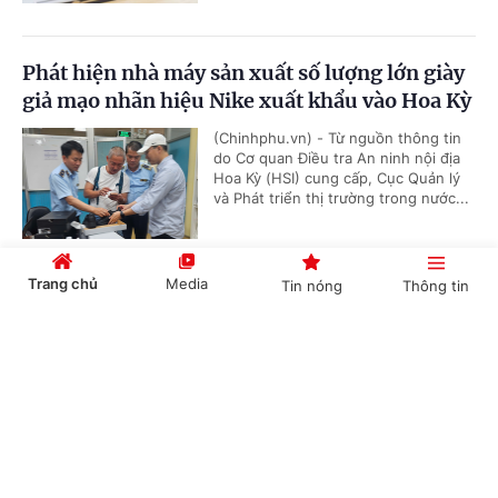
Phát hiện nhà máy sản xuất số lượng lớn giày
giả mạo nhãn hiệu Nike xuất khẩu vào Hoa Kỳ
(Chinhphu.vn) - Từ nguồn thông tin
do Cơ quan Điều tra An ninh nội địa
Hoa Kỳ (HSI) cung cấp, Cục Quản lý
và Phát triển thị trường trong nước...
Trang chủ
Media
Tin nóng
Thông tin
Khởi tố, bắt tạm giam Chủ tịch Công ty phân
bón Hà Bắc
Cổng TTĐT Chính phủ
English
中文
(Chinhphu.vn) - Cơ quan Cảnh sát
điều tra Công an tỉnh Bắc Ninh đã ra
Quyết định khởi tố vụ án hình sự,
khởi tố bị can và bắt tạm giam đối...
Chuyên mục