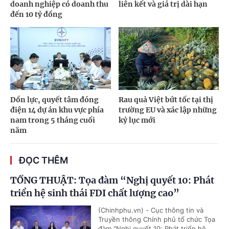
doanh nghiệp có doanh thu
liên kết và giá trị dài hạn
đến 10 tỷ đồng
Dồn lực, quyết tâm đóng
Rau quả Việt bứt tốc tại thị
điện 14 dự án khu vực phía
trường EU và xác lập những
nam trong 5 tháng cuối
kỷ lục mới
năm
ĐỌC THÊM
TỔNG THUẬT: Tọa đàm “Nghị quyết 10: Phát
triển hệ sinh thái FDI chất lượng cao”
(Chinhphu.vn) - Cục thông tin và
Truyền thông Chính phủ tổ chức Tọa
đàm "Nghị quyết 10: Phát triển hệ