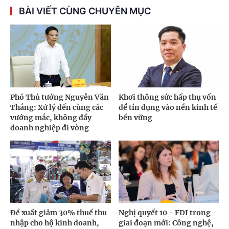
BÀI VIẾT CÙNG CHUYÊN MỤC
Phó Thủ tướng Nguyễn Văn
Khơi thông sức hấp thụ vốn
Thắng: Xử lý đến cùng các
để tín dụng vào nền kinh tế
vướng mắc, không đẩy
bền vững
doanh nghiệp đi vòng
Đề xuất giảm 30% thuế thu
Nghị quyết 10 - FDI trong
nhập cho hộ kinh doanh,
giai đoạn mới: Công nghệ,