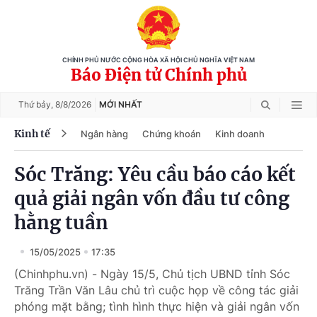
CHÍNH PHỦ NƯỚC CỘNG HÒA XÃ HỘI CHỦ NGHĨA VIỆT NAM
Báo Điện tử Chính phủ
Thứ bảy,
8/8/2026
MỚI NHẤT
Kinh tế
Ngân hàng
Chứng khoán
Kinh doanh
Sóc Trăng: Yêu cầu báo cáo kết
quả giải ngân vốn đầu tư công
hằng tuần
15/05/2025
17:35
(Chinhphu.vn) - Ngày 15/5, Chủ tịch UBND tỉnh Sóc
Trăng Trần Văn Lâu chủ trì cuộc họp về công tác giải
phóng mặt bằng; tình hình thực hiện và giải ngân vốn