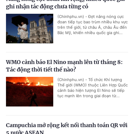
ghi nhận tác động chưa từng có
(Chinhphu.vn) - Đợt nắng nóng cực
đoan tiếp tục bao trùm nhiều khu vực
trên thế giới, từ châu Á, châu Âu đến
Bắc Mỹ, khiến nhiều quốc gia ghi...
WMO cảnh báo El Nino mạnh lên từ tháng 8:
Tác động thời tiết thế nào?
(Chinhphu.vn) - Tổ chức Khí tượng
Thế giới (WMO) thuộc Liên Hợp Quốc
cảnh báo hiện tượng El Nino sẽ tiếp
tục mạnh lên trong giai đoạn từ...
Campuchia mở rộng kết nối thanh toán QR với
5 nước ASEAN