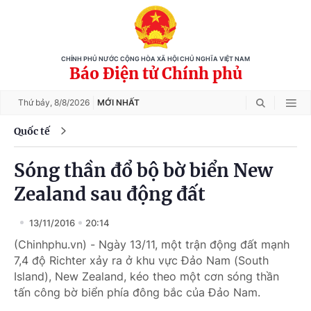
CHÍNH PHỦ NƯỚC CỘNG HÒA XÃ HỘI CHỦ NGHĨA VIỆT NAM
Báo Điện tử Chính phủ
Thứ bảy,
8/8/2026
MỚI NHẤT
Quốc tế
Sóng thần đổ bộ bờ biển New
Zealand sau động đất
13/11/2016
20:14
(Chinhphu.vn) - Ngày 13/11, một trận động đất mạnh
7,4 độ Richter xảy ra ở khu vực Đảo Nam (South
Island), New Zealand, kéo theo một cơn sóng thần
tấn công bờ biển phía đông bắc của Đảo Nam.