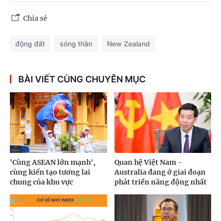
Chia sẻ
động đất
sóng thần
New Zealand
BÀI VIẾT CÙNG CHUYÊN MỤC
'Cùng ASEAN lớn mạnh',
Quan hệ Việt Nam -
cùng kiến tạo tương lai
Australia đang ở giai đoạn
chung của khu vực
phát triển năng động nhất