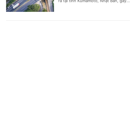
ra tại tỉnh Kumamoto, Nhật Bản, gây...
Tám khoảng trống và 4 giải pháp chính từ
Cổng TTĐT Chính phủ
English
中文
Chiến lược dữ liệu lớn quốc gia đầu tiên của
Thái Lan
Trang chủ
Media
Tin nóng
Thông tin
(Chinhphu.vn) - Ngày 27/7, Nội các
Thái Lan đã thông qua dự thảo Chiến
lược thúc đẩy sử dụng Dữ liệu lớn
Chuyên mục
(Big Data) giai đoạn 2025-2027 do...
CHÍNH TRỊ
KINH TẾ
Mỹ lạc quan về triển vọng đàm phán với Iran,
VĂN HÓA
XÃ HỘI
nhưng để ngỏ khả năng nối lại không kích
KHOA GIÁO
QUỐC TẾ
(Chinhphu.vn) - Tổng thống Mỹ
Donald Trump ngày 27/7 bày tỏ lạc
GÓP Ý HIẾN KẾ
quan về triển vọng đàm phán với Iran