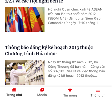
1/43 và các Hội nghị bên lề
Hội nghị Quan chức kinh tế ASEAN
cấp cao lần thứ nhất năm 2012
(SEOM 1/43) đã họp tại Siem Riep,
Cambodia từ ngày 17-19 tháng 1...
Thông báo đăng ký kế hoạch 2013 thuộc
Chương trình Hóa dược
Ngày 02 tháng 02 năm 2012, Bộ
Công Thương đã ban hành Công văn
số 637/BCT-VPHD về việc thông báo
đăng ký kế hoạch 2013 thuộc...
Trang chủ
Media
Tin nóng
Thông tin
Mời tham dự Diễn đàn kinh doanh với châu Á
và Hội chợ quốc tế tại Ma-rốc
Cổng TTĐT Chính phủ
English
中文