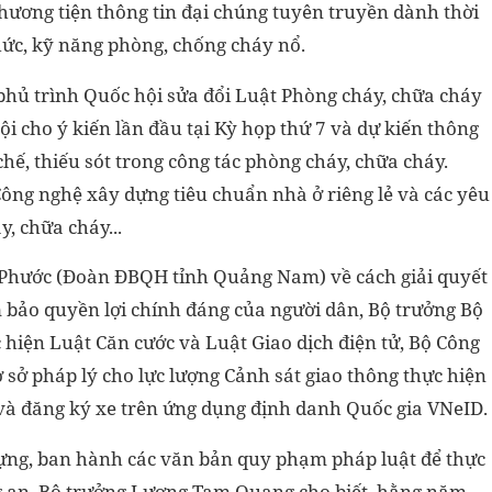
phương tiện thông tin đại chúng tuyên truyền dành thời
hức, kỹ năng phòng, chống cháy nổ.
hủ trình Quốc hội sửa đổi Luật Phòng cháy, chữa cháy
i cho ý kiến lần đầu tại Kỳ họp thứ 7 và dự kiến thông
hế, thiếu sót trong công tác phòng cháy, chữa cháy.
Công nghệ xây dựng tiêu chuẩn nhà ở riêng lẻ và các yêu
, chữa cháy...
n Phước (Đoàn ĐBQH tỉnh Quảng Nam) về cách giải quyết
ảm bảo quyền lợi chính đáng của người dân, Bộ trưởng Bộ
hiện Luật Căn cước và Luật Giao dịch điện tử, Bộ Công
sở pháp lý cho lực lượng Cảnh sát giao thông thực hiện
ờ và đăng ký xe trên ứng dụng định danh Quốc gia VNeID.
ựng, ban hành các văn bản quy phạm pháp luật để thực
g an, Bộ trưởng Lương Tam Quang cho biết, hằng năm,