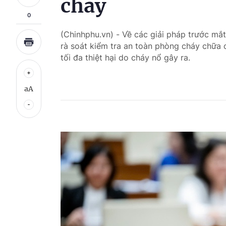
cháy
0
(Chinhphu.vn) - Về các giải pháp trước mắ
rà soát kiểm tra an toàn phòng cháy chữa c
tối đa thiệt hại do cháy nổ gây ra.
aA