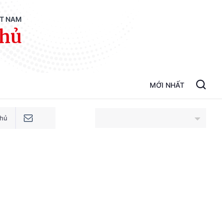
ỆT NAM
phủ
MỚI NHẤT
phủ
An Giang
Bắc Ninh
Cao Bằng