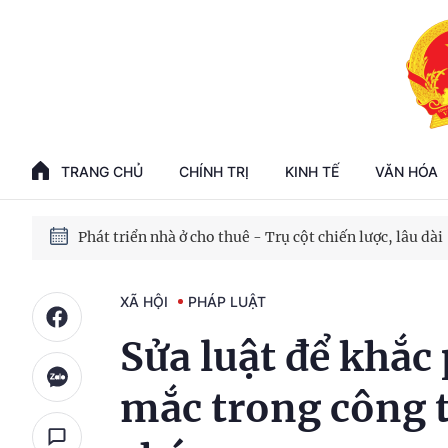
Phát triển kinh tế nhà nước trong kỷ nguyên mới
100 ngày xử lý các điểm nghẽn về chuyển đổi số
TRANG CHỦ
CHÍNH TRỊ
KINH TẾ
VĂN HÓA
Phát triển nhà ở cho thuê - Trụ cột chiến lược, lâu dài
Phát triển kinh tế nhà nước trong kỷ nguyên mới
XÃ HỘI
PHÁP LUẬT
Sửa luật để khắc
mắc trong công 