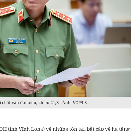
chất vấn đại biểu, chiều 21/8 - Ảnh: VGP/LS
 tỉnh Vĩnh Long) về những tồn tại, bất cập về hạ tầng