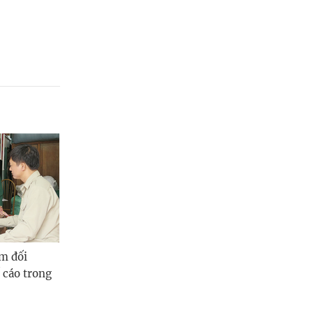
m đối
 cáo trong