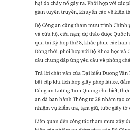
hại do cháy nổ gây ra. Phối hợp với các 
gian tuyên truyền, khuyến cáo về kiến t
Bộ Công an cũng tham mưu trình Chính p
và cứu hộ, cứu nạn; dự thảo được Quốc hộ
qua tại Kỳ họp thứ 8, khắc phục các hạn c
Đồng thời, phối hợp với Bộ Khoa học và 
cầu chung đáp ứng yêu cầu về phòng cháy
Trả lời chất vấn của Đại biểu Dương Vă
bất cập khi tích hợp giấy phép lái xe, đ
Công an Lương Tam Quang cho biết, thực 
an đã ban hành Thông tư 28 nhằm tạo cơ 
nhiệm vụ kiểm tra, tạm giữ, tước giấy t
Liên quan đến công tác tham mưu xây d
hiện các nhiệm vụ được giao của Bộ Côn