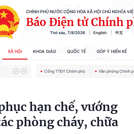
CHÍNH PHỦ NƯỚC CỘNG HÒA XÃ HỘI CHỦ NGHĨA VI
Báo Điện tử Chính 
Thứ sáu, 7/8/2026
English
中文
Chiến dịch 500 ngày đêm tìm kiếm, quy tập và xác định danh tính hài cốt liệt sĩ
XÃ HỘI
KHOA GIÁO
QUỐC TẾ
GÓP Ý HIẾN KẾ
Bảo vệ nền tảng tư tưởng của Đảng trong kỷ nguyên phát triển mới
Cổng TTĐT Chính phủ
Văn phòng Chính 
Chiến dịch 500 ngày đêm tìm kiếm, quy tập và xác định danh tính hài cốt liệt sĩ
 phục hạn chế, vướng
tác phòng cháy, chữa