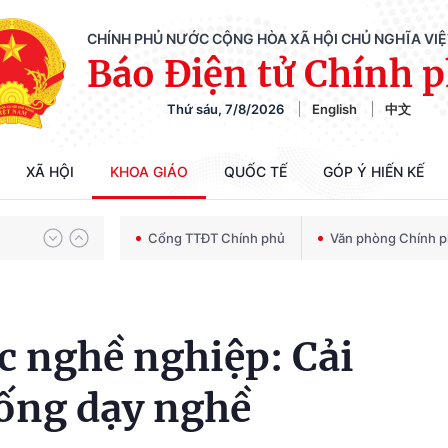
CHÍNH PHỦ NƯỚC CỘNG HÒA XÃ HỘI CHỦ NGHĨA VI
Báo Điện tử Chính 
Thứ sáu, 7/8/2026
English
中文
Chiến dịch 500 ngày đêm tìm kiếm, quy tập và xác định danh tính hài cốt liệt sĩ
XÃ HỘI
KHOA GIÁO
QUỐC TẾ
GÓP Ý HIẾN KẾ
Bảo vệ nền tảng tư tưởng của Đảng trong kỷ nguyên phát triển mới
Cổng TTĐT Chính phủ
Văn phòng Chính 
Chiến dịch 500 ngày đêm tìm kiếm, quy tập và xác định danh tính hài cốt liệt sĩ
c nghề nghiệp: Cải
ống dạy nghề