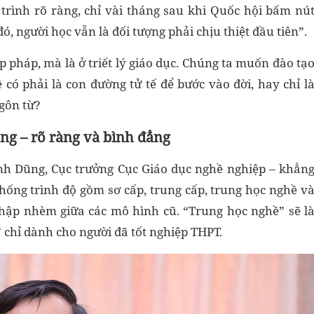
lộ trình rõ ràng, chỉ vài tháng sau khi Quốc hội bấm nú
đó, người học vẫn là đối tượng phải chịu thiệt đầu tiên”.
 pháp, mà là ở triết lý giáo dục. Chúng ta muốn đào tạ
có phải là con đường tử tế để bước vào đời, hay chỉ l
ngôn từ?
ng – rõ ràng và bình đẳng
nh Dũng, Cục trưởng Cục Giáo dục nghề nghiệp – khẳn
thống trình độ gồm sơ cấp, trung cấp, trung học nghề v
hập nhèm giữa các mô hình cũ. “Trung học nghề” sẽ l
” chỉ dành cho người đã tốt nghiệp THPT.