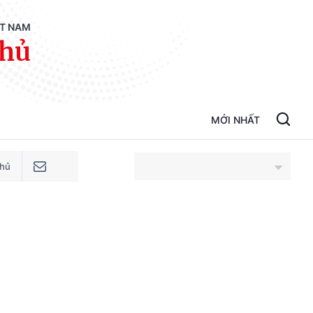
ỆT NAM
phủ
MỚI NHẤT
phủ
An Giang
Bắc Ninh
Cao Bằng