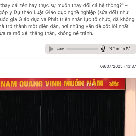
 thay cái tên hay thực sự muốn thay đổi cả hệ thống?" –
 góp ý Dự thảo Luật Giáo dục nghề nghiệp (sửa đổi) như
uốc gia Giáo dục và Phát triển nhân lực tổ chức, đã không
à trở thành một diễn đàn, nơi những vấn đề cốt lõi nhất
a ra mổ xẻ, thẳng thắn, không né tránh.
Nữ miền Bắc
0:00
09/07/2025
13:3