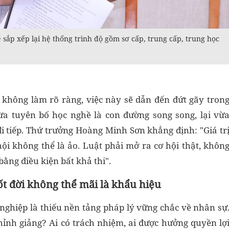
sắp xếp lại hệ thống trình độ gồm sơ cấp, trung cấp, trung học
 không làm rõ ràng, việc này sẽ dẫn đến đứt gãy tron
ừa tuyên bố học nghề là con đường song song, lại vừ
đi tiếp. Thứ trưởng Hoàng Minh Sơn khẳng định: "Giá tr
ội không thể là ảo. Luật phải mở ra cơ hội thật, khôn
bằng điều kiện bất khả thi".
ốt đời không thể mãi là khẩu hiệu
nghiệp là thiếu nền tảng pháp lý vững chắc về nhân sự
thỉnh giảng? Ai có trách nhiệm, ai được hưởng quyền lợ