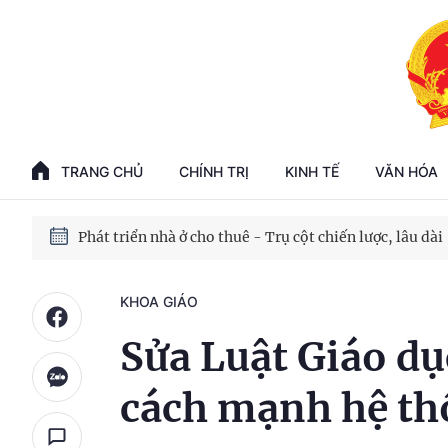
Phát triển kinh tế nhà nước trong kỷ nguyên mới
100 ngày xử lý các điểm nghẽn về chuyển đổi số
TRANG CHỦ
CHÍNH TRỊ
KINH TẾ
VĂN HÓA
Phát triển nhà ở cho thuê - Trụ cột chiến lược, lâu dài
Phát triển kinh tế nhà nước trong kỷ nguyên mới
KHOA GIÁO
Sửa Luật Giáo dụ
cách mạnh hệ th