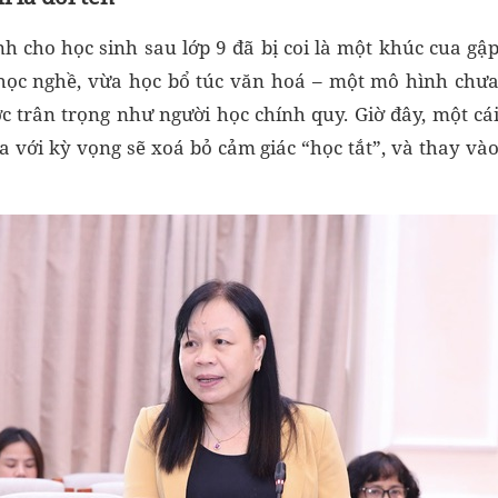
h cho học sinh sau lớp 9 đã bị coi là một khúc cua gậ
học nghề, vừa học bổ túc văn hoá – một mô hình chư
 trân trọng như người học chính quy. Giờ đây, một cá
a với kỳ vọng sẽ xoá bỏ cảm giác “học tắt”, và thay và