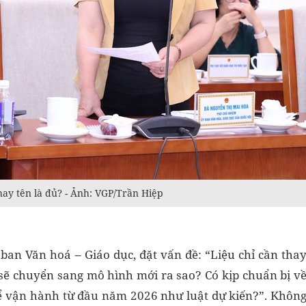
hay tên là đủ? - Ảnh: VGP/Trần Hiệp
an Văn hoá – Giáo dục, đặt vấn đề: “Liệu chỉ cần tha
 sẽ chuyển sang mô hình mới ra sao? Có kịp chuẩn bị v
 để vận hành từ đầu năm 2026 như luật dự kiến?”. Khôn