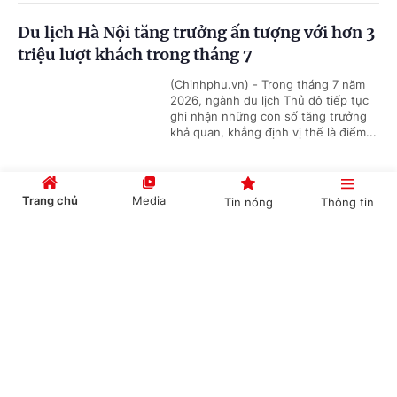
Du lịch Hà Nội tăng trưởng ấn tượng với hơn 3
triệu lượt khách trong tháng 7
(Chinhphu.vn) - Trong tháng 7 năm
2026, ngành du lịch Thủ đô tiếp tục
ghi nhận những con số tăng trưởng
khả quan, khẳng định vị thế là điểm...
Trang chủ
Media
Tin nóng
Thông tin
Làng cổ Hahoe-Di sản Unesco sống mãi với
thời gian
Cổng TTĐT Chính phủ
English
中文
(Chinhphu.vn) - Làng cổ Hahoe-nơi
được UNESCO công nhận là Di sản
Thế giới luôn là điểm đến đặc biệt thu
hút du khách bởi những ngôi nhà...
Chuyên mục