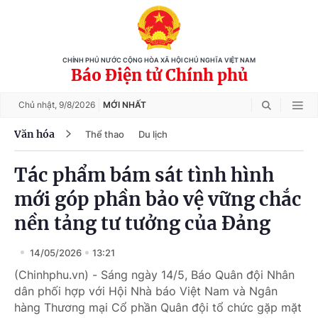
CHÍNH PHỦ NƯỚC CỘNG HÒA XÃ HỘI CHỦ NGHĨA VIỆT NAM
Báo Điện tử Chính phủ
Chủ nhật,
9/8/2026
MỚI NHẤT
Văn hóa
Thể thao
Du lịch
Tác phẩm bám sát tình hình
mới góp phần bảo vệ vững chắc
nền tảng tư tưởng của Đảng
14/05/2026
13:21
(Chinhphu.vn) - Sáng ngày 14/5, Báo Quân đội Nhân
dân phối hợp với Hội Nhà báo Việt Nam và Ngân
hàng Thương mại Cổ phần Quân đội tổ chức gặp mặt