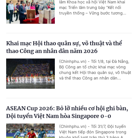
lâm Khoa học xã hội Việt Nam khai
mạc Triển lãm trưng bày “Kết nối
truyền thống – Vững bước tương...
Khai mạc Hội thao quân sự, võ thuật và thể
thao Công an nhân dân năm 2026
(Chinhphu.vn) - Tối 1/8, tại Đà Nẵng,
Bộ Công an tổ chức khai mạc vòng
chung kết Hội thao quân sự, võ thuật
và thể thao Công an nhân dân...
ASEAN Cup 2026: Bỏ lỡ nhiều cơ hội ghi bàn,
Đội tuyển Việt Nam hòa Singapore 0-0
(Chinhphu.vn) - Tối 31/7, Đội tuyển
Việt Nam tiếp đón Singapore trong
khuôn khổ lượt trận thứ 3 bảng A