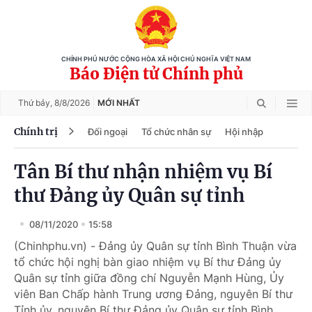
CHÍNH PHỦ NƯỚC CỘNG HÒA XÃ HỘI CHỦ NGHĨA VIỆT NAM
Báo Điện tử Chính phủ
Thứ bảy,
8/8/2026
MỚI NHẤT
Chính trị
Đối ngoại
Tổ chức nhân sự
Hội nhập
Tân Bí thư nhận nhiệm vụ Bí
thư Đảng ủy Quân sự tỉnh
08/11/2020
15:58
(Chinhphu.vn) - Đảng ủy Quân sự tỉnh Bình Thuận vừa
tổ chức hội nghị bàn giao nhiệm vụ Bí thư Đảng ủy
Quân sự tỉnh giữa đồng chí Nguyễn Mạnh Hùng, Ủy
viên Ban Chấp hành Trung ương Đảng, nguyên Bí thư
Tỉnh ủy, nguyên Bí thư Đảng ủy Quân sự tỉnh Bình