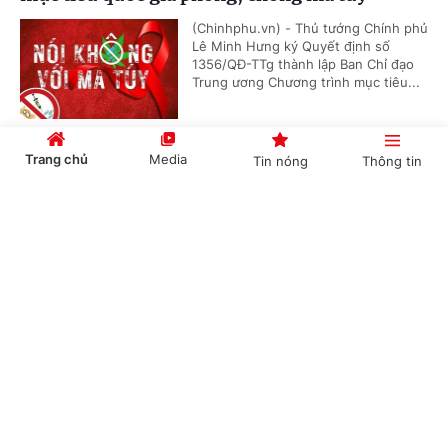
(Chinhphu.vn) - Thủ tướng Chính phủ
Lê Minh Hưng ký Quyết định số
1356/QĐ-TTg thành lập Ban Chỉ đạo
Trung ương Chương trình mục tiêu...
Trang chủ
Media
Tin nóng
Thông tin
Hội nghị công bố các quyết định của Bộ Chính
trị, Ban Bí thư về công tác cán bộ
Cổng TTĐT Chính phủ
English
中文
(Chinhphu.vn) - Sáng 23/7, tại Trụ sở
Trung ương Đảng, Ủy viên Bộ Chính
trị, Thường trực Ban Bí thư Trần Cẩm
Tú chủ trì Hội nghị công bố các...
Chuyên mục
Thủ tướng Chính phủ Lê Minh Hưng làm
CHÍNH TRỊ
KINH TẾ
Trưởng Ban Chỉ đạo Phòng thủ dân sự quốc
gia
VĂN HÓA
XÃ HỘI