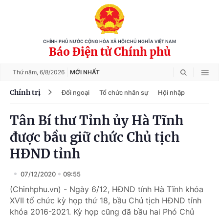
CHÍNH PHỦ NƯỚC CỘNG HÒA XÃ HỘI CHỦ NGHĨA VIỆT NAM
Báo Điện tử Chính phủ
Thứ năm,
6/8/2026
MỚI NHẤT
Chính trị
Đối ngoại
Tổ chức nhân sự
Hội nhập
Tân Bí thư Tỉnh ủy Hà Tĩnh
được bầu giữ chức Chủ tịch
HĐND tỉnh
07/12/2020
09:55
(Chinhphu.vn) - Ngày 6/12, HĐND tỉnh Hà Tĩnh khóa
XVII tổ chức kỳ họp thứ 18, bầu Chủ tịch HĐND tỉnh
khóa 2016-2021. Kỳ họp cũng đã bầu hai Phó Chủ