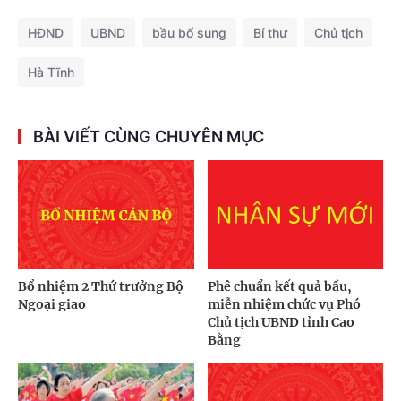
HĐND
UBND
bầu bổ sung
Bí thư
Chủ tịch
Hà Tĩnh
BÀI VIẾT CÙNG CHUYÊN MỤC
Bổ nhiệm 2 Thứ trưởng Bộ
Phê chuẩn kết quả bầu,
Ngoại giao
miễn nhiệm chức vụ Phó
Chủ tịch UBND tỉnh Cao
Bằng