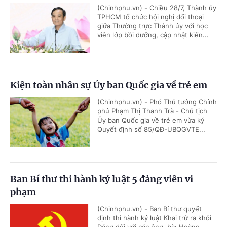
(Chinhphu.vn) - Chiều 28/7, Thành ủy
TPHCM tổ chức hội nghị đối thoại
giữa Thường trực Thành ủy với học
viên lớp bồi dưỡng, cập nhật kiến...
Kiện toàn nhân sự Ủy ban Quốc gia về trẻ em
(Chinhphu.vn) - Phó Thủ tướng Chính
phủ Phạm Thị Thanh Trà - Chủ tịch
Ủy ban Quốc gia về trẻ em vừa ký
Quyết định số 85/QĐ-UBQGVTE...
Ban Bí thư thi hành kỷ luật 5 đảng viên vi
phạm
(Chinhphu.vn) - Ban Bí thư quyết
định thi hành kỷ luật Khai trừ ra khỏi