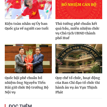
Kiện toàn nhân sự Ủy ban
Thủ tướng phê chuẩn kết
Quốc gia về người cao tuổi
quả bầu, miễn nhiệm chức
vụ Chủ tịch UBND thành
phố Huế
Quốc hội phê chuẩn bổ
Quy chế tổ chức, hoạt động
nhiệm ông Nguyễn Tiến
của Ban Chỉ đạo tổ chức thi
Hải giữ chức Bộ trưởng Bộ
hành án vụ án Vạn Thịnh
Nội vụ
Phát
ĐỌC THÊM