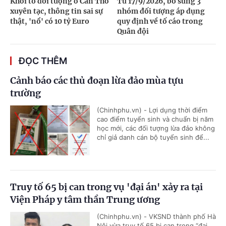
Khởi tố đối tượng ở Cần Thơ
Từ 17/9/2026, bổ sung 3
xuyên tạc, thông tin sai sự
nhóm đối tượng áp dụng
thật, 'nổ' có 10 tỷ Euro
quy định về tố cáo trong
Quân đội
ĐỌC THÊM
Cảnh báo các thủ đoạn lừa đảo mùa tựu
trường
(Chinhphu.vn) - Lợi dụng thời điểm
cao điểm tuyển sinh và chuẩn bị năm
học mới, các đối tượng lừa đảo không
chỉ giả danh cán bộ tuyển sinh để...
Truy tố 65 bị can trong vụ 'đại án' xảy ra tại
Viện Pháp y tâm thần Trung ương
(Chinhphu.vn) - VKSND thành phố Hà
Nội vừa truy tố 65 bị can trong “đại