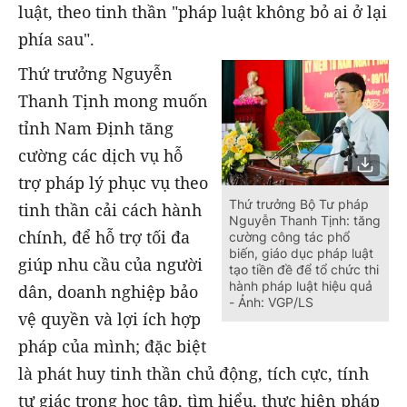
luật, theo tinh thần "pháp luật không bỏ ai ở lại
phía sau".
Thứ trưởng Nguyễn
Thanh Tịnh mong muốn
tỉnh Nam Định tăng
cường các dịch vụ hỗ
trợ pháp lý phục vụ theo
Thứ trưởng Bộ Tư pháp
tinh thần cải cách hành
Nguyễn Thanh Tịnh: tăng
chính, để hỗ trợ tối đa
cường công tác phổ
biến, giáo dục pháp luật
giúp nhu cầu của người
tạo tiền đề để tổ chức thi
hành pháp luật hiệu quả
dân, doanh nghiệp bảo
- Ảnh: VGP/LS
vệ quyền và lợi ích hợp
pháp của mình; đặc biệt
là phát huy tinh thần chủ động, tích cực, tính
tự giác trong học tập, tìm hiểu, thực hiện pháp