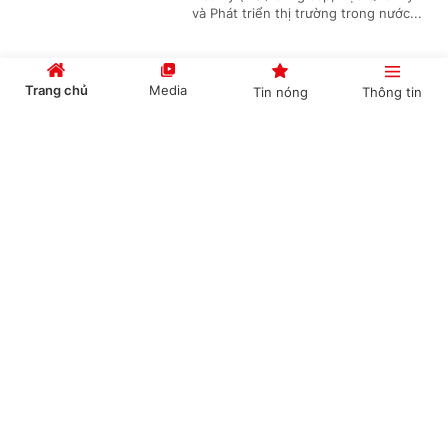
và Phát triển thị trường trong nước...
Trang chủ
Media
Tin nóng
Thông tin
Khởi tố, bắt tạm giam Chủ tịch Công ty phân
bón Hà Bắc
Cổng TTĐT Chính phủ
English
中文
(Chinhphu.vn) - Cơ quan Cảnh sát
điều tra Công an tỉnh Bắc Ninh đã ra
Quyết định khởi tố vụ án hình sự,
khởi tố bị can và bắt tạm giam đối...
Chuyên mục
Tạo nền tảng pháp lý mới nâng cao hiệu quả
CHÍNH TRỊ
KINH TẾ
thi hành án dân sự
VĂN HÓA
XÃ HỘI
(Chinhphu.vn) - Với nhiều đổi mới về
tổ chức bộ máy, thủ tục, chuyển đổi
KHOA GIÁO
QUỐC TẾ
số và cơ chế phối hợp, Luật Thi hành
án dân sự năm 2025 tạo nền tảng...