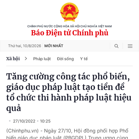
CHÍNH PHỦ NƯỚC CỘNG HÒA XÃ HỘI CHỦ NGHĨA VIỆT NAM
Báo Điện tử Chính phủ
Thứ hai,
10/8/2026
MỚI NHẤT
Xã hội
Pháp luật
Đời sống
Y tế
Tăng cường công tác phổ biến,
giáo dục pháp luật tạo tiền đề
tổ chức thi hành pháp luật hiệu
quả
27/10/2022
10:25
(Chinhphu.vn) - Ngày 27/10, Hội đồng phối hợp Phổ
biến giáo dục pháp luật (PBGDPL) Trung ương cùng