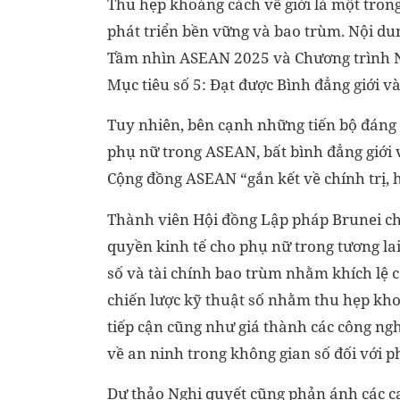
Thu hẹp khoảng cách về giới là một trong
phát triển bền vững và bao trùm. Nội du
Tầm nhìn ASEAN 2025 và Chương trình Ngh
Mục tiêu số 5: Đạt được Bình đẳng giới v
Tuy nhiên, bên cạnh những tiến bộ đáng 
phụ nữ trong ASEAN, bất bình đẳng giới 
Cộng đồng ASEAN “gắn kết về chính trị, h
Thành viên Hội đồng Lập pháp Brunei cho
quyền kinh tế cho phụ nữ trong tương lai
số và tài chính bao trùm nhằm khích lệ c
chiến lược kỹ thuật số nhằm thu hẹp khoả
tiếp cận cũng như giá thành các công ngh
về an ninh trong không gian số đối với p
Dự thảo Nghị quyết cũng phản ánh các ca