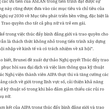
 các ưu tiên của ASEAN trong tiến trình đạt được sự
ng này cũng được đưa vào các mục tiêu và chỉ tiêu của
ị sự 2030 về Mục tiêu phát triển bền vững, đặc biệt là
à Trao quyền cho tất cả phụ nữ và trẻ em gái.
kể trong việc thúc đẩy bình đẳng giới và trao quyền cho
vẫn là thách thức không nhỏ trong tiến trình xây dựng
ội nhập về kinh tế và có trách nhiệm về xã hội”.
 biết, Brunei đề xuất dự thảo Nghị quyết Thúc đẩy trao
 phục hồi sau đại dịch và việc làm thông qua kỹ thuật
ác Nghị viện thành viên AIPA thực thi và tăng cường các
ng cách về giới trong lĩnh vực số, cải thiện khả năng
ệ kỹ thuật số trong khi bảo đảm giảm thiểu các rủi ro
hụ nữ.
m kết của AIPA trong thúc đẩy bình đẳng giới và trao