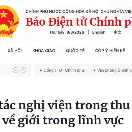
CHÍNH PHỦ NƯỚC CỘNG HÒA XÃ HỘI CHỦ NGHĨA VI
Báo Điện tử Chính 
Thứ bảy, 8/8/2026
English
中文
Chiến dịch 500 ngày đêm tìm kiếm, quy tập và xác định danh tính hài cốt liệt sĩ
XÃ HỘI
KHOA GIÁO
QUỐC TẾ
GÓP Ý HIẾN KẾ
Bảo vệ nền tảng tư tưởng của Đảng trong kỷ nguyên phát triển mới
Cổng TTĐT Chính phủ
Văn phòng Chính 
Chiến dịch 500 ngày đêm tìm kiếm, quy tập và xác định danh tính hài cốt liệt sĩ
ác nghị viện trong thu
về giới trong lĩnh vực