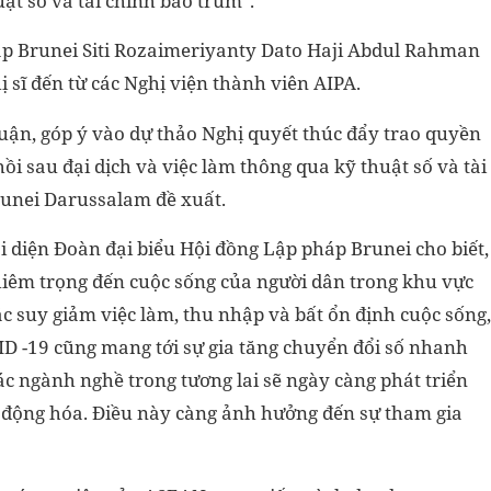
ật số và tài chính bao trùm".
áp Brunei Siti Rozaimeriyanty Dato Haji Abdul Rahman
 sĩ đến từ các Nghị viện thành viên AIPA.
 luận, góp ý vào dự thảo Nghị quyết thúc đẩy trao quyền
ồi sau đại dịch và việc làm thông qua kỹ thuật số và tài
unei Darussalam đề xuất.
i diện Đoàn đại biểu Hội đồng Lập pháp Brunei cho biết,
iêm trọng đến cuộc sống của người dân trong khu vực
c suy giảm việc làm, thu nhập và bất ổn định cuộc sống,
VID -19 cũng mang tới sự gia tăng chuyển đổi số nhanh
ác ngành nghề trong tương lai sẽ ngày càng phát triển
ự động hóa. Điều này càng ảnh hưởng đến sự tham gia