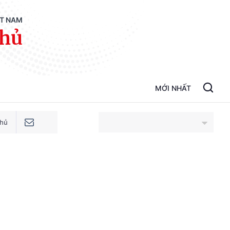
ỆT NAM
phủ
MỚI NHẤT
phủ
An Giang
Bắc Ninh
Cao Bằng