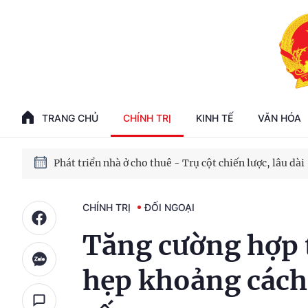
Phát triển kinh tế nhà nước trong kỷ nguyên mới
100 ngày xử lý các điểm nghẽn về chuyển đổi số
TRANG CHỦ
CHÍNH TRỊ
KINH TẾ
VĂN HÓA
Phát triển nhà ở cho thuê - Trụ cột chiến lược, lâu dài
Phát triển kinh tế nhà nước trong kỷ nguyên mới
CHÍNH TRỊ
ĐỐI NGOẠI
Tăng cường hợp t
hẹp khoảng cách 