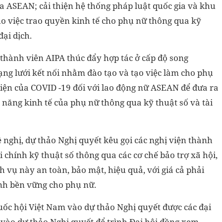
ủa ASEAN; cải thiện hệ thống pháp luật quốc gia và khu
o việc trao quyền kinh tế cho phụ nữ thông qua kỹ
đại dịch.
 thành viên AIPA thúc đẩy hợp tác ở cấp độ song
ng lưới kết nối nhằm đào tạo và tạo việc làm cho phụ
diện của COVID -19 đối với lao động nữ ASEAN để đưa ra
 năng kinh tế của phụ nữ thông qua kỹ thuật số và tài
 nghị, dự thảo Nghị quyết kêu gọi các nghị viện thành
ài chính kỹ thuật số thông qua các cơ chế bảo trợ xã hội,
 vụ này an toàn, bảo mật, hiệu quả, với giá cả phải
nh bền vững cho phụ nữ.
uốc hội Việt Nam vào dự thảo Nghị quyết được các đại
 vào dự thảo Nghị quyết để trình Đại hội đồng xem