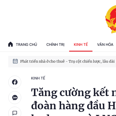
Phát triển kinh tế nhà nước trong kỷ nguyên mới
100 ngày xử lý các điểm nghẽn về chuyển đổi số
TRANG CHỦ
CHÍNH TRỊ
KINH TẾ
VĂN HÓA
Phát triển nhà ở cho thuê - Trụ cột chiến lược, lâu dài
Phát triển kinh tế nhà nước trong kỷ nguyên mới
KINH TẾ
Tăng cường kết nố
đoàn hàng đầu H