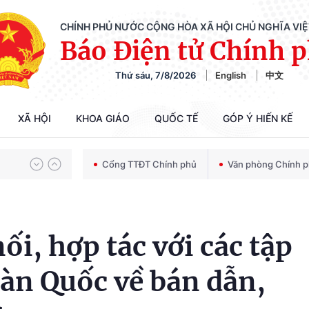
CHÍNH PHỦ NƯỚC CỘNG HÒA XÃ HỘI CHỦ NGHĨA VI
Báo Điện tử Chính 
Chiến dịch 500 ngày đêm tìm kiếm, quy tập và xác định danh tính hài cốt liệt sĩ
Thứ sáu, 7/8/2026
English
中文
Bảo vệ nền tảng tư tưởng của Đảng trong kỷ nguyên phát triển mới
XÃ HỘI
KHOA GIÁO
QUỐC TẾ
GÓP Ý HIẾN KẾ
Cổng TTĐT Chính phủ
Văn phòng Chính 
Chiến dịch 500 ngày đêm tìm kiếm, quy tập và xác định danh tính hài cốt liệt sĩ
i, hợp tác với các tập
àn Quốc về bán dẫn,