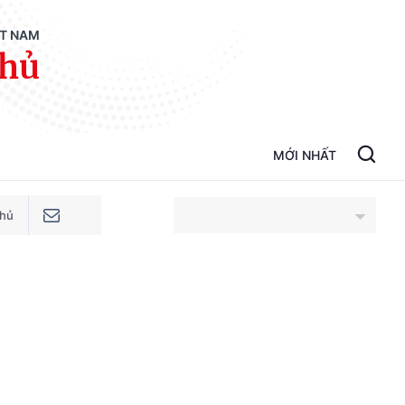
ỆT NAM
phủ
MỚI NHẤT
phủ
An Giang
Bắc Ninh
Cao Bằng