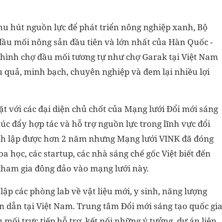
hu hút nguồn lực để phát triển nông nghiệp xanh, Bộ
đầu mối nông sản đầu tiên và lớn nhất của Hàn Quốc -
ô hình chợ đầu mối tương tự như chợ Garak tại Việt Nam
 quả, minh bạch, chuyên nghiệp và đem lại nhiều lợi
t với các đại diện chủ chốt của Mạng lưới Đổi mới sáng
úc đẩy hợp tác và hỗ trợ nguồn lực trong lĩnh vực đổi
nh lập được hơn 2 năm nhưng Mạng lưới VINK đã đóng
oa học, các startup, các nhà sáng chế gốc Việt biết đến
tham gia đông đảo vào mạng lưới này.
p các phòng lab về vật liệu mới, y sinh, năng lượng
 dẫn tại Việt Nam. Trung tâm Đổi mới sáng tạo quốc gi
 mối trực tiếp hỗ trợ, kết nối những ý tưởng, dự án liên