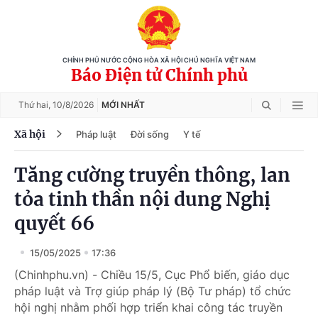
CHÍNH PHỦ NƯỚC CỘNG HÒA XÃ HỘI CHỦ NGHĨA VIỆT NAM
Báo Điện tử Chính phủ
Thứ hai,
10/8/2026
MỚI NHẤT
Xã hội
Pháp luật
Đời sống
Y tế
Tăng cường truyền thông, lan
tỏa tinh thần nội dung Nghị
quyết 66
15/05/2025
17:36
(Chinhphu.vn) - Chiều 15/5, Cục Phổ biến, giáo dục
pháp luật và Trợ giúp pháp lý (Bộ Tư pháp) tổ chức
hội nghị nhằm phối hợp triển khai công tác truyền