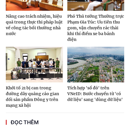
Nâng cao trách nhiệm, hiệu
Phó Thủ tướng Thường trực
quả trong thực thi pháp luật
Phạm Gia Túc: Ưu tiên thu
về công tác bồi thường nhà
gom, vận chuyển rác thải
nước
khi thí điểm xe ba bánh
điện
Khởi tố 21 bị can trong
Tích hợp 'sổ đỏ' trên
đường dây quảng cáo gian
VNeID: Bước chuyển từ 'có
dối sản phẩm Đông y trên
dữ liệu' sang 'dùng dữ liệu'
mạng xã hội
ĐỌC THÊM