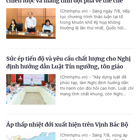
chiến lược và mang tính đột phá về thể chế
(Chinhphu.vn) - Sáng ngày 7/8, tiếp
tục chương trình thảo luận tại tổ
trong khuôn khổ Kỳ họp không
thường lệ lần thứ nhất, Quốc hội...
Sức ép tiến độ và yêu cầu chất lượng cho Nghị
định hướng dẫn Luật Tín ngưỡng, tôn giáo
(Chinhphu.vn) - “Xây dựng luật đã
phức tạp, làm Nghị định hướng dẫn
thi hành còn đòi hỏi cao hơn. Luật chỉ
mang tính chất khung, còn Nghị...
Áp thấp nhiệt đới xuất hiện trên Vịnh Bắc Bộ
(Chinhphu.vn) - Sáng 7/8, vùng áp