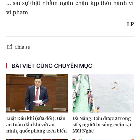
… sai sự thật nhằm ngăn chặn kịp thời hành vi
vi phạm.
LP
Chia sẻ
BÀI VIẾT CÙNG CHUYÊN MỤC
Luật Dầu khí (sửa đổi): Gắn
Đà Nẵng: Cứu được 2 trong
an toàn dầu khí với an
số 4 người bị sóng cuốn tại
ninh, quốc phòng trên biển
Mũi Nghê