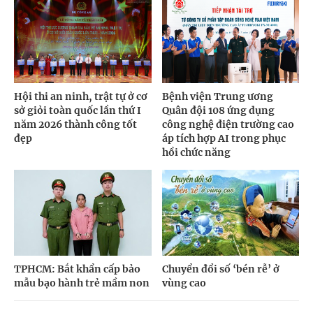
Hội thi an ninh, trật tự ở cơ
Bệnh viện Trung ương
sở giỏi toàn quốc lần thứ I
Quân đội 108 ứng dụng
năm 2026 thành công tốt
công nghệ điện trường cao
đẹp
áp tích hợp AI trong phục
hồi chức năng
TPHCM: Bắt khẩn cấp bảo
Chuyển đổi số ‘bén rễ’ ở
mẫu bạo hành trẻ mầm non
vùng cao