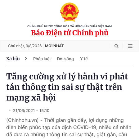
CHÍNH PHỦ NƯỚC CỘNG HÒA XÃ HỘI CHỦ NGHĨA VIỆT NAM
Báo Điện tử Chính phủ
Chủ nhật,
9/8/2026
MỚI NHẤT
Xã hội
Pháp luật
Đời sống
Y tế
Tăng cường xử lý hành vi phát
tán thông tin sai sự thật trên
mạng xã hội
21/06/2021
15:10
(Chinhphu.vn) - Thời gian gần đây, lợi dụng những
diễn biến phức tạp của dịch COVID-19, nhiều cá nhân
đã đưa ra những thông tin sai sự thật, giật gân, câu